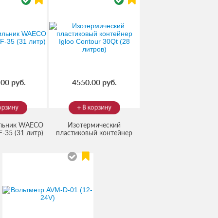
00 руб.
4550.00 руб.
льник WAECO
Изотермический
F-35 (31 литр)
пластиковый контейнер
05303146
)
Igloo Contour 30Qt (28
(Код:
44642
)
литров)