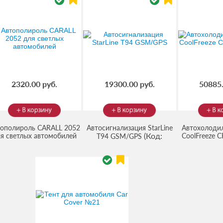
2320.00 руб.
19300.00 руб.
50885.
тополироль CARALL 2052
Автосигнализация StarLine
Автохолоди
(Код:
я светлых автомобилей
CoolFreeze C
T94 GSM/GPS
(Код:
1903154
)
(Код:
91
1011201668
)