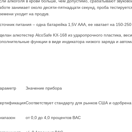
сли алкоголя в крови больше, чем допустимо, срабатывают звуково
аботе занимает около десяти-пятнадцати секунд, проба тестируется
ремени уходит на продув.
сточник питания – одна батарейка 1,5V ААА, ее хватает на 150-250 
делан алкотестер AlcoSafe KX-168 из ударопрочного пластика, веси
ополнительные функции в виде индикатора низкого заряда и автом
араметр
Значение прибора
ертификация
Соответствует стандарту для рынков США и одобрен
иапазон
от 0,0 до 4,0 процентов BAC