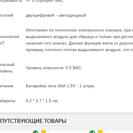
огрешность
+/- 0.1процент BAC
исплей
двухцифровой - светодиодный
Изготовлен по технологии электронного клапана, при
ехнология
выдыхаемого воздуха для образца и только при дости
VT
начинает его анализ. Данная функция взята от дороги
проверку плотного потока выдыхаемого воздуха, что 
пасный
Уровень опасности: 0.5 BAC,
ровень
итание
Батарейка типа ААА 1,5V - 1 штука
абариты
6,2 * 3,7 * 1,5 см.
ПУТСТВУЮЩИЕ ТОВАРЫ