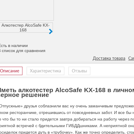
сть в наличии
Доставка товара
Са
Описание
Характеристика
Отзывы
Иметь алкотестер AlcoSafe KX-168 в личн
верное решение
Отпускные» друзья соблазнили вас ну очень заманчивым предложен
ихом ресторанчике, отрешившись от повседневных забот. И все бы ни
о что бы то ни стало придется завтра добираться на работу через п
риятной встречей с бдительными ГИБДДшниками. А неприятной она
осиделок придется дуть в «трубочку». Как же точно определить, сто