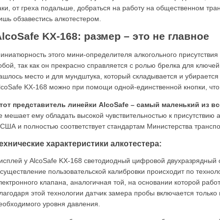
аки, от греха подальше, добраться на работу на общественном тран
ишь обзавестись алкотестером.
lcoSafe KX-168: размер – это не главное
иниатюрность этого мини-определителя алкогольного присутствия п
обой, так как он прекрасно справляется с ролью брелка для ключе
ашлось место и для мундштука, который складывается и убирается 
lcoSafe KX-168 можно при помощи одной-единственной кнопки, что
тот представитель линейки AlcoSafe – самый маленький из 
е мешает ему обладать высокой чувствительностью к присутствию 
 США и полностью соответствует стандартам Министерства транспо
ехнические характеристики алкотестера:
исплей у AlcoSafe KX-168 светодиодный цифровой двухразрядный 
существление пользовательской калибровки происходит по техноло
лектронного клапана, аналогичная той, на основании которой раб
лагодаря этой технологии датчик замера пробы включается только п
еобходимого уровня давления.