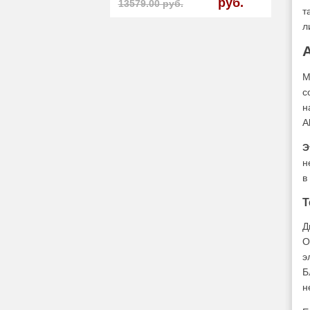
руб.
13579.00 руб.
т
л
A
М
с
н
A
Э
н
в
Т
Д
О
э
Б
н