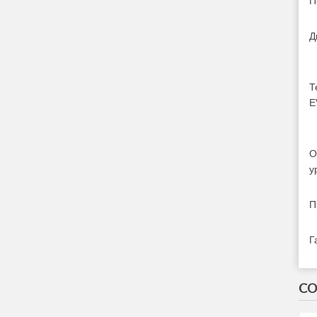
П
Д
Т
E
О
у
П
Г
СО