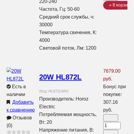
220-240
Частота, Гц: 50-60
Средний срок службы, ч:
30000
Температура свечения, К:
4000
Световой поток, Лм: 1200
7679.00
20W HL872L
руб.
Есть в
Бонус при
(Код:
HL872LWH
)
наличии
покупке:
Производитель:
Horoz
Добавить
307.16
Electric
к сравнению
руб.
Потребляемая мощность,
Отзывов
Вт: 20
(0)
Напряжение питания, В: