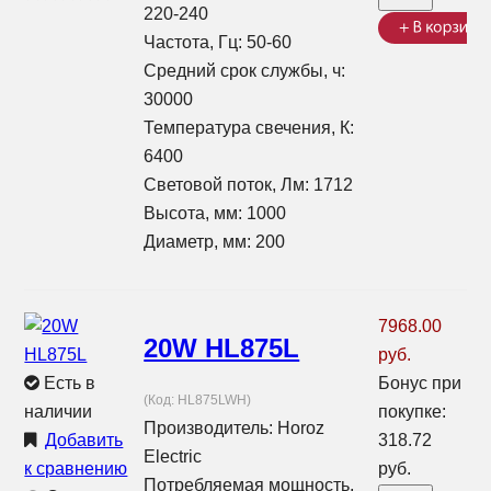
220-240
Частота, Гц: 50-60
Средний срок службы, ч:
30000
Температура свечения, К:
6400
Световой поток, Лм: 1712
Высота, мм: 1000
Диаметр, мм: 200
7968.00
20W HL875L
руб.
Есть в
Бонус при
(Код:
HL875LWH
)
наличии
покупке:
Производитель:
Horoz
Добавить
318.72
Electric
к сравнению
руб.
Потребляемая мощность,