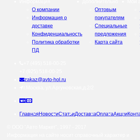
Информация
Дополнительно
Мой 
О компании
Оптовым
Информация о
покупателям
доставке
Специальные
Конфиденциальность
предложения
Политика обработки
Карта сайта
ПД
+7 (495) 518-00-25
+7 (925) 518-00-25
zakaz@avto-hol.ru
г.Москва, ул.Аргуновская,д.2/2
Главная
Новости
Статьи
Доставка
Оплата
Акции
Конт
© OOO "Авто Маркет", 1997 - 2017
Информация на сайте носит справочный характер и