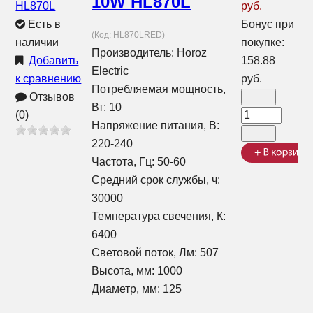
10W HL870L
руб.
Есть в
Бонус при
(Код:
HL870LRED
)
наличии
покупке:
Производитель:
Horoz
Добавить
158.88
Electric
к сравнению
руб.
Потребляемая мощность,
Отзывов
Вт: 10
(0)
Напряжение питания, В:
220-240
Частота, Гц: 50-60
Средний срок службы, ч:
30000
Температура свечения, К:
6400
Световой поток, Лм: 507
Высота, мм: 1000
Диаметр, мм: 125