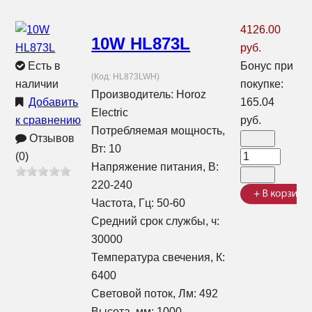
4126.00
10W HL873L
руб.
Есть в
Бонус при
(Код:
HL873LWH
)
наличии
покупке:
Производитель:
Horoz
Добавить
165.04
Electric
к сравнению
руб.
Потребляемая мощность,
Отзывов
Вт: 10
(0)
Напряжение питания, В:
220-240
Частота, Гц: 50-60
Средний срок службы, ч:
30000
Температура свечения, К:
6400
Световой поток, Лм: 492
Высота, мм: 1000