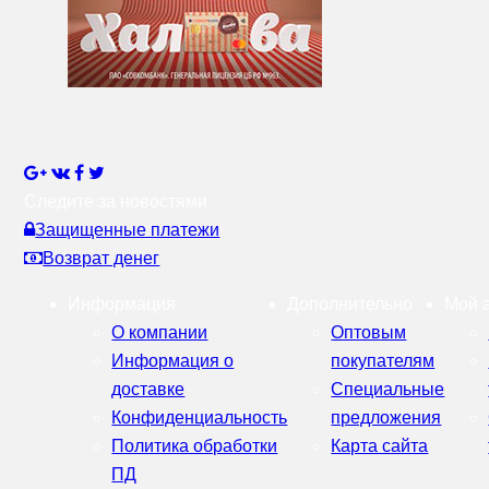
Следите за новостями
Защищенные платежи
Возврат денег
Информация
Дополнительно
Мой 
О компании
Оптовым
Информация о
покупателям
доставке
Специальные
Конфиденциальность
предложения
Политика обработки
Карта сайта
ПД