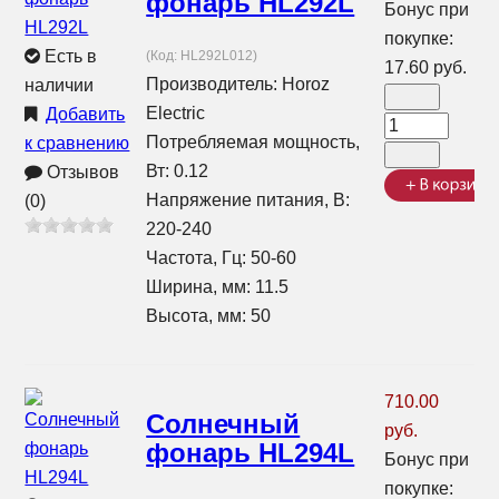
фонарь HL292L
Бонус при
покупке:
Есть в
(Код:
HL292L012
)
17.60 руб.
Производитель:
Horoz
наличии
Electric
Добавить
Потребляемая мощность,
к сравнению
Вт: 0.12
Отзывов
Напряжение питания, В:
(0)
220-240
Частота, Гц: 50-60
Ширина, мм: 11.5
Высота, мм: 50
710.00
Солнечный
руб.
фонарь HL294L
Бонус при
покупке: