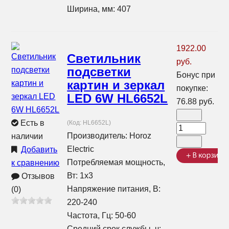
Ширина, мм: 407
1922.00
Светильник
руб.
подсветки
Бонус при
картин и зеркал
покупке:
LED 6W HL6652L
76.88 руб.
Есть в
(Код:
HL6652L
)
Производитель:
Horoz
наличии
Electric
Добавить
Потребляемая мощность,
к сравнению
Вт: 1x3
Отзывов
Напряжение питания, В:
(0)
220-240
Частота, Гц: 50-60
Средний срок службы, ч: