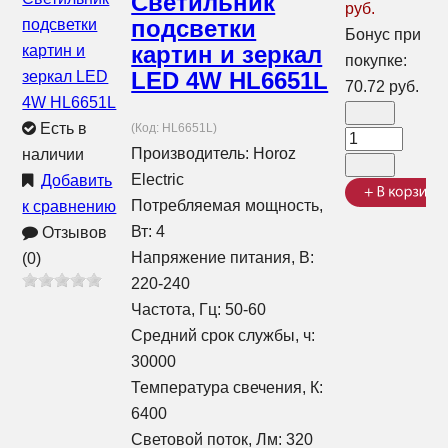
Светильник
руб.
подсветки
Бонус при
картин и зеркал
покупке:
LED 4W HL6651L
70.72 руб.
Есть в
(Код:
HL6651L
)
Производитель:
Horoz
наличии
Electric
Добавить
Потребляемая мощность,
к сравнению
Вт: 4
Отзывов
Напряжение питания, В:
(0)
220-240
Частота, Гц: 50-60
Средний срок службы, ч:
30000
Температура свечения, К:
6400
Световой поток, Лм: 320