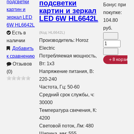
подсветки
Бонус при
картин и зеркал
покупке:
LED 6W HL6642L
104.80
руб.
Есть в
(Код:
HL6642L
)
Производитель:
Horoz
наличии
Electric
Добавить
Потребляемая мощность,
к сравнению
Вт: 1x3
Отзывов
Напряжение питания, В:
(0)
220-240
Частота, Гц: 50-60
Средний срок службы, ч:
30000
Температура свечения, К:
4200
Световой поток, Лм: 480
Ширина, мм: 555