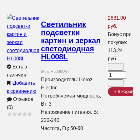
2831.00
Светильник
руб.
подсветки
Бонус при
картин и зеркал
покупке:
светодиодная
113.24
HL008L
руб.
Есть в
(Код:
HL008LW
)
наличии
Производитель:
Horoz
Добавить
Electric
к сравнению
Потребляемая мощность,
Отзывов
Вт: 3
(0)
Напряжение питания, В:
220-240
Частота, Гц: 50-60