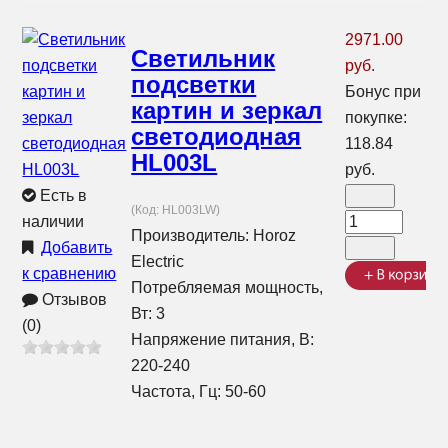
2971.00
Светильник
руб.
подсветки
Бонус при
картин и зеркал
покупке:
светодиодная
118.84
HL003L
руб.
Есть в
(Код:
HL003LW
)
наличии
Производитель:
Horoz
Добавить
Electric
к сравнению
Потребляемая мощность,
Отзывов
Вт: 3
(0)
Напряжение питания, В:
220-240
Частота, Гц: 50-60