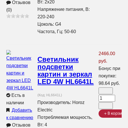
Вт: 2x20
Отзывов
Напряжение питания, В:
(0)
220-240
Цоколь: G4
Частота, Гц: 50-60
2466.00
Светильник
руб.
подсветки
Бонус при
картин и зеркал
покупке:
LED 4W HL6641L
98.64 руб.
Есть в
(Код:
HL6641L
)
Производитель:
Horoz
наличии
Electric
Добавить
Потребляемая мощность,
к сравнению
Вт: 4
Отзывов