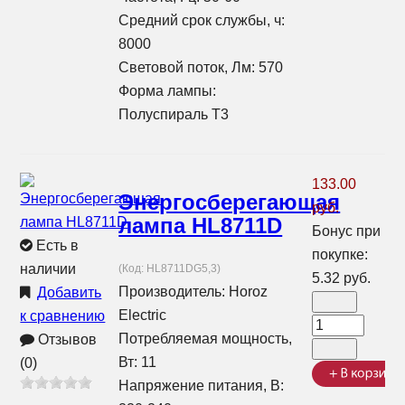
Средний срок службы, ч:
8000
Световой поток, Лм: 570
Форма лампы:
Полуспираль T3
133.00
Энергосберегающая
руб.
лампа HL8711D
Бонус при
Есть в
покупке:
наличии
(Код:
HL8711DG5,3
)
5.32 руб.
Производитель:
Horoz
Добавить
Electric
к сравнению
Потребляемая мощность,
Отзывов
Вт: 11
(0)
Напряжение питания, В: