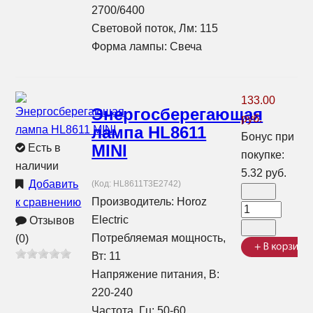
2700/6400
Световой поток, Лм: 115
Форма лампы: Свеча
133.00
Энергосберегающая
руб.
лампа HL8611
Бонус при
MINI
Есть в
покупке:
наличии
5.32 руб.
Добавить
(Код:
HL8611T3E2742
)
Производитель:
Horoz
к сравнению
Electric
Отзывов
Потребляемая мощность,
(0)
Вт: 11
Напряжение питания, В:
220-240
Частота, Гц: 50-60