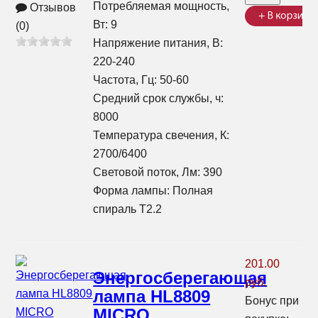
Потребляемая мощность,
Отзывов
Вт: 9
(0)
Напряжение питания, В:
220-240
Частота, Гц: 50-60
Средний срок службы, ч:
8000
Температура свечения, К:
2700/6400
Световой поток, Лм: 390
Форма лампы: Полная
спираль T2.2
201.00
Энергосберегающая
руб.
лампа HL8809
Бонус при
MICRO