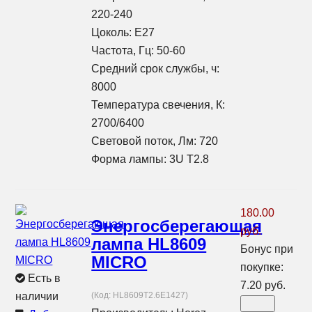
220-240
Цоколь: E27
Частота, Гц: 50-60
Средний срок службы, ч:
8000
Температура свечения, К:
2700/6400
Световой поток, Лм: 720
Форма лампы: 3U T2.8
180.00
Энергосберегающая
руб.
лампа HL8609
Бонус при
MICRO
покупке:
Есть в
7.20 руб.
наличии
(Код:
HL8609T2.6E1427
)