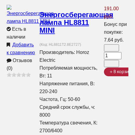
191.00
Энергосберегающая
руб.
лампа HL8811
Бонус при
MINI
Есть в
покупке:
наличии
7.64 руб.
Добавить
(Код:
HL8811T2.8E2727
)
Производитель:
Horoz
к сравнению
Electric
Отзывов
Потребляемая мощность,
(0)
Вт: 11
Напряжение питания, В:
220-240
Частота, Гц: 50-60
Средний срок службы, ч:
8000
Температура свечения, К:
2700/6400