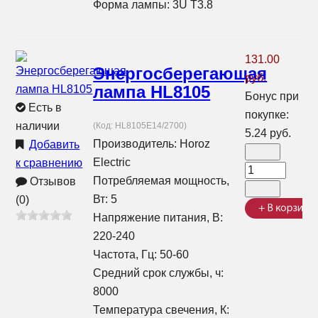
Форма лампы: 3U T3.8
131.00
Энергосберегающая
руб.
лампа HL8105
Бонус при
Есть в
покупке:
наличии
(Код:
HL8105E14/2700
)
5.24 руб.
Производитель:
Horoz
Добавить
Electric
к сравнению
Потребляемая мощность,
Отзывов
Вт: 5
(0)
Напряжение питания, В:
220-240
Частота, Гц: 50-60
Средний срок службы, ч:
8000
Температура свечения, К: