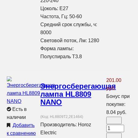
220-240
Цоколь: E27
Частота, Гц: 50-60
Средний срок службы, ч:
8000
Световой поток, Лм: 1280
Форма лампы:
Полуспираль T3.8
201.00
Энергосберегающая
руб.
лампа HL8809
Бонус при
NANO
покупке:
Есть в
8.04 руб.
наличии
(Код:
HL8809T2,2E1464
)
Производитель:
Horoz
Добавить
Electric
к сравнению