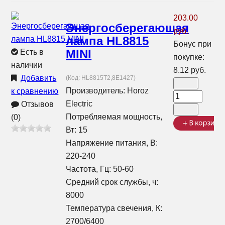
203.00
Энергосберегающая
руб.
лампа HL8815
Бонус при
MINI
Есть в
покупке:
наличии
8.12 руб.
Добавить
(Код:
HL8815T2,8E1427
)
Производитель:
Horoz
к сравнению
Electric
Отзывов
Потребляемая мощность,
(0)
Вт: 15
Напряжение питания, В:
220-240
Частота, Гц: 50-60
Средний срок службы, ч:
8000
Температура свечения, К:
2700/6400