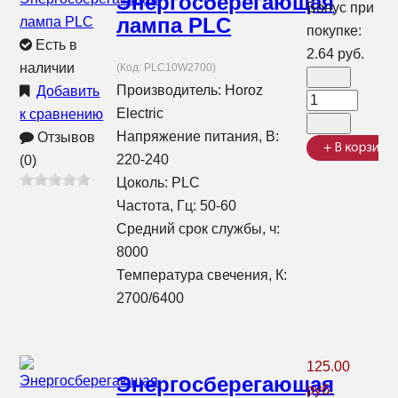
Энергосберегающая
Бонус при
лампа PLC
покупке:
Есть в
2.64 руб.
наличии
(Код:
PLC10W2700
)
Производитель:
Horoz
Добавить
Electric
к сравнению
Напряжение питания, В:
Отзывов
220-240
(0)
Цоколь: PLC
Частота, Гц: 50-60
Средний срок службы, ч:
8000
Температура свечения, К:
2700/6400
125.00
Энергосберегающая
руб.