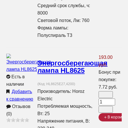
Средний срок службы, ч:
8000
Световой поток, Лм: 760
Форма лампы:
Полуспираль T3
193.00
Энергосберегающая
руб.
лампа HL8625
Бонус при
Есть в
покупке:
наличии
(Код:
HL8625E27,4200
)
7.72 руб.
Производитель:
Horoz
Добавить
Electric
к сравнению
Потребляемая мощность,
Отзывов
Вт: 25
(0)
Напряжение питания, В: