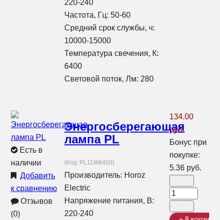
220-240
Частота, Гц: 50-60
Средний срок службы, ч:
10000-15000
Температура свечения, К:
6400
Световой поток, Лм: 280
134.00
Энергосберегающая
руб.
лампа PL
Бонус при
Есть в
покупке:
наличии
(Код:
PL11W6400
)
5.36 руб.
Производитель:
Horoz
Добавить
Electric
к сравнению
Напряжение питания, В:
Отзывов
220-240
(0)