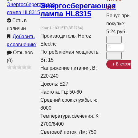
Энергосберегающая
руб.
лампа HL8315
Бонус при
Есть в
покупке:
наличии
(Код:
HL8315T3,8E2764
)
5.24 руб.
Производитель:
Horoz
Добавить
Electric
к сравнению
Потребляемая мощность,
Отзывов
Вт: 15
(0)
Напряжение питания, В:
220-240
Цоколь: E27
Частота, Гц: 50-60
Средний срок службы, ч:
8000
Температура свечения, К:
2700/6400
Световой поток, Лм: 750