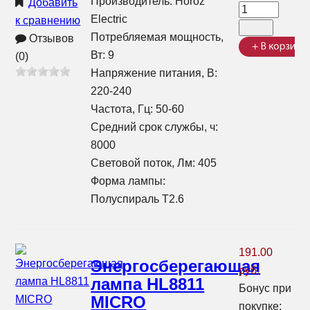
Производитель:
Horoz
Добавить
Electric
к сравнению
Потребляемая мощность,
Отзывов
Вт: 9
(0)
Напряжение питания, В:
220-240
Частота, Гц: 50-60
Средний срок службы, ч:
8000
Световой поток, Лм: 405
Форма лампы:
Полуспираль T2.6
191.00
Энергосберегающая
руб.
лампа HL8811
Бонус при
MICRO
покупке: