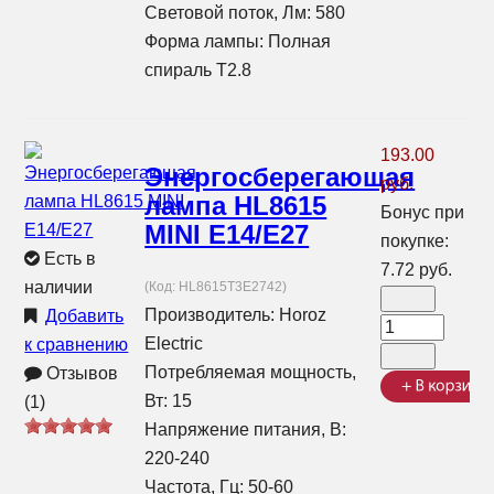
Световой поток, Лм: 580
Форма лампы: Полная
спираль T2.8
193.00
Энергосберегающая
руб.
лампа HL8615
Бонус при
MINI E14/E27
покупке:
Есть в
7.72 руб.
наличии
(Код:
HL8615T3E2742
)
Производитель:
Horoz
Добавить
Electric
к сравнению
Потребляемая мощность,
Отзывов
Вт: 15
(1)
Напряжение питания, В:
220-240
Частота, Гц: 50-60