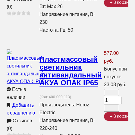
Вт: Max 26
(0)
Напряжение питания, В:
230
Частота, Гц: 50
577.00
Пластмассовый
руб.
светильник
Бонус при
антивандальный
покупке:
АКУА ОПАК IP65
23.08 руб.
Есть в
наличии
(Код:
400-000-113
)
Производитель:
Horoz
Добавить
Electric
к сравнению
Напряжение питания, В:
Отзывов
220-240
(0)