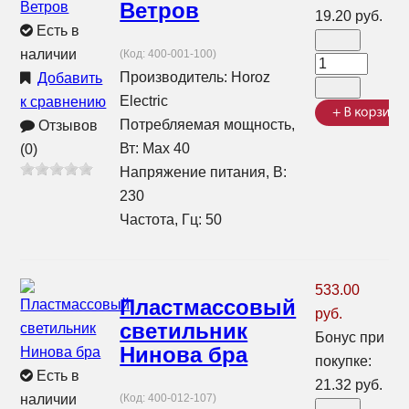
Ветров
19.20 руб.
Есть в
наличии
(Код:
400-001-100
)
Производитель:
Horoz
Добавить
Electric
к сравнению
Потребляемая мощность,
Отзывов
Вт: Max 40
(0)
Напряжение питания, В:
230
Частота, Гц: 50
533.00
Пластмассовый
руб.
светильник
Бонус при
Нинова бра
покупке:
Есть в
21.32 руб.
наличии
(Код:
400-012-107
)