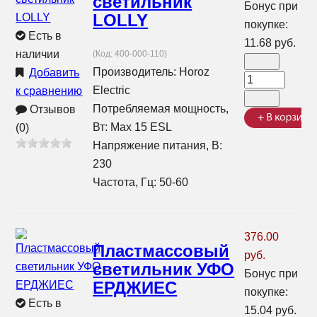
светильник
Бонус при
LOLLY
покупке:
Есть в
11.68 руб.
наличии
(Код:
400-000-110
)
Производитель:
Horoz
Добавить
Electric
к сравнению
Потребляемая мощность,
Отзывов
Вт: Max 15 ESL
(0)
Напряжение питания, В:
230
Частота, Гц: 50-60
376.00
Пластмассовый
руб.
светильник УФО
Бонус при
ЕРДЖИЕС
покупке:
Есть в
15.04 руб.