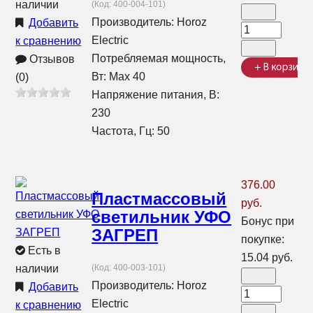
наличии
(Код:
400-004-101
)
Производитель:
Horoz
Добавить
Electric
к сравнению
Потребляемая мощность,
Отзывов
Вт: Max 40
(0)
Напряжение питания, В:
230
Частота, Гц: 50
376.00
Пластмассовый
руб.
светильник УФО
Бонус при
ЗАГРЕП
покупке:
Есть в
15.04 руб.
наличии
(Код:
400-003-101
)
Производитель:
Horoz
Добавить
Electric
к сравнению