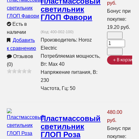
Пластмассовый
руб.
светильник
Бонус при
ГЛОП Фавори
покупке:
Есть в
19.20 руб.
наличии
(Код:
400-002-100
)
Производитель:
Horoz
Добавить
Electric
к сравнению
Потребляемая мощность,
Отзывов
Вт: Max 40
(0)
Напряжение питания, В:
230
Частота, Гц: 50
480.00
Пластмассовый
руб.
светильник
Бонус при
ГЛОП Роза
покупке: