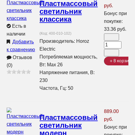
Пластмассовый
руб.
светильник
Бонус при
классика
покупке:
Есть в
33.36 руб.
наличии
(Код:
400-010-102
)
Производитель:
Horoz
Добавить
Electric
к сравнению
Потребляемая мощность,
Отзывов
Вт: Max 26
(0)
Напряжение питания, В:
230
Частота, Гц: 50
889.00
Пластмассовый
руб.
светильник
Бонус при
модерн
покупке: