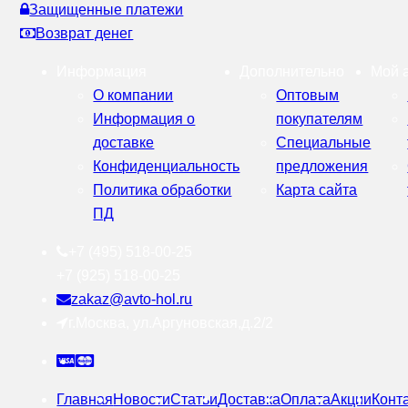
Защищенные платежи
Возврат денег
Информация
Дополнительно
Мой 
О компании
Оптовым
Информация о
покупателям
доставке
Специальные
Конфиденциальность
предложения
Политика обработки
Карта сайта
ПД
+7 (495) 518-00-25
+7 (925) 518-00-25
zakaz@avto-hol.ru
г.Москва, ул.Аргуновская,д.2/2
Главная
Новости
Статьи
Доставка
Оплата
Акции
Конт