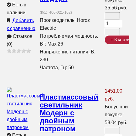
Есть в
35.56 руб.
наличии
(Код:
400-021-102
)
Производитель:
Horoz
Добавить
Electric
к сравнению
Потребляемая мощность,
Отзывов
Вт: Max 26
(0)
Напряжение питания, В:
230
Частота, Гц: 50
1451.00
Пластмассовый
руб.
светильник
Бонус при
Модерн с
покупке:
двойным
58.04 руб.
патроном
Есть в