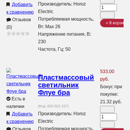
Производитель:
Horoz
Добавить
Electric
к сравнению
Потребляемая мощность,
Отзывов
Вт: Max 26
(0)
Напряжение питания, В:
230
Частота, Гц: 50
533.00
Пластмассовый
руб.
светильник
Бонус при
Флуе бра
покупке:
Есть в
21.32 руб.
наличии
(Код:
400-002-107
)
Производитель:
Horoz
Добавить
Electric
к сравнению
Потребляемая мощность,
Отзывов