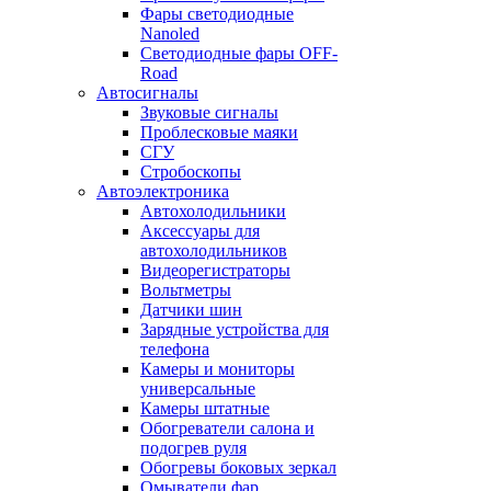
Фары светодиодные
Nanoled
Светодиодные фары OFF-
Road
Автосигналы
Звуковые сигналы
Проблесковые маяки
СГУ
Стробоскопы
Автоэлектроника
Автохолодильники
Аксессуары для
автохолодильников
Видеорегистраторы
Вольтметры
Датчики шин
Зарядные устройства для
телефона
Камеры и мониторы
универсальные
Камеры штатные
Обогреватели салона и
подогрев руля
Обогревы боковых зеркал
Омыватели фар