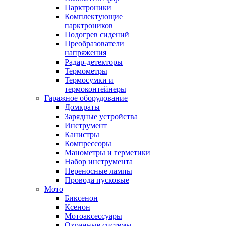
Парктроники
Комплектующие
парктроников
Подогрев сидений
Преобразователи
напряжения
Радар-детекторы
Термометры
Термосумки и
термоконтейнеры
Гаражное оборудование
Домкраты
Зарядные устройства
Инструмент
Канистры
Компрессоры
Манометры и герметики
Набор инструмента
Переносные лампы
Провода пусковые
Мото
Биксенон
Ксенон
Мотоаксессуары
Охранные системы