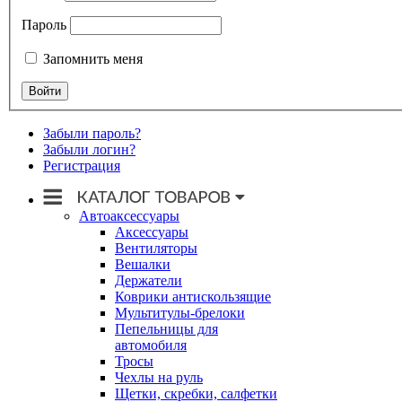
Пароль
Запомнить меня
Забыли пароль?
Забыли логин?
Регистрация
Автоаксессуары
Аксессуары
Вентиляторы
Вешалки
Держатели
Коврики антискользящие
Мультитулы-брелоки
Пепельницы для
автомобиля
Тросы
Чехлы на руль
Щетки, скребки, салфетки