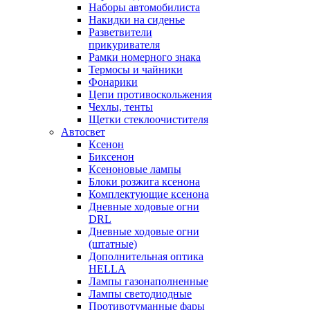
Наборы автомобилиста
Накидки на сиденье
Разветвители
прикуривателя
Рамки номерного знака
Термосы и чайники
Фонарики
Цепи противоскольжения
Чехлы, тенты
Щетки стеклоочистителя
Автосвет
Ксенон
Биксенон
Ксеноновые лампы
Блоки розжига ксенона
Комплектующие ксенона
Дневные ходовые огни
DRL
Дневные ходовые огни
(штатные)
Дополнительная оптика
HELLA
Лампы газонаполненные
Лампы светодиодные
Противотуманные фары