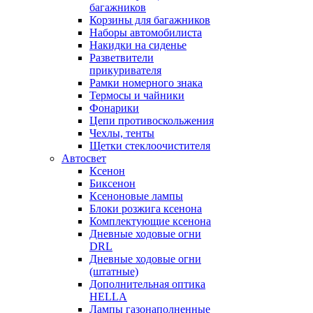
багажников
Корзины для багажников
Наборы автомобилиста
Накидки на сиденье
Разветвители
прикуривателя
Рамки номерного знака
Термосы и чайники
Фонарики
Цепи противоскольжения
Чехлы, тенты
Щетки стеклоочистителя
Автосвет
Ксенон
Биксенон
Ксеноновые лампы
Блоки розжига ксенона
Комплектующие ксенона
Дневные ходовые огни
DRL
Дневные ходовые огни
(штатные)
Дополнительная оптика
HELLA
Лампы газонаполненные