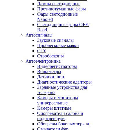
Лампы светодиодные
Противотуманные фары
Фары светодиодные
Nanoled
Светодиодные фары OFF-
Road
Автосигналы
Звуковые сигналы
Проблесковые маяки
СГУ
Стробоскопы
Автоэлектроника
Видеорегистраторы
Вольтметры
Датчики шин
Диагностические адаптеры
Зарядные устройства для
телефона
Камеры и мониторы
универсальные
Камеры штатные
Обогреватели салона и
подогрев руля
Обогревы боковых зеркал
Омыватели фар