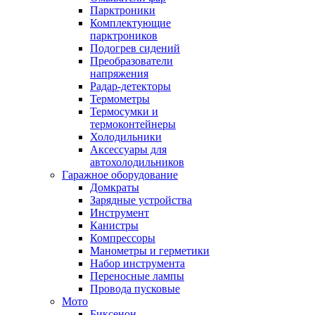
Парктроники
Комплектующие
парктроников
Подогрев сидений
Преобразователи
напряжения
Радар-детекторы
Термометры
Термосумки и
термоконтейнеры
Холодильники
Аксессуары для
автохолодильников
Гаражное оборудование
Домкраты
Зарядные устройства
Инструмент
Канистры
Компрессоры
Манометры и герметики
Набор инструмента
Переносные лампы
Провода пусковые
Мото
Биксенон