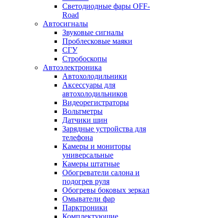
Светодиодные фары OFF-
Road
Автосигналы
Звуковые сигналы
Проблесковые маяки
СГУ
Стробоскопы
Автоэлектроника
Автохолодильники
Аксессуары для
автохолодильников
Видеорегистраторы
Вольтметры
Датчики шин
Зарядные устройства для
телефона
Камеры и мониторы
универсальные
Камеры штатные
Обогреватели салона и
подогрев руля
Обогревы боковых зеркал
Омыватели фар
Парктроники
Комплектующие