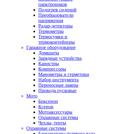
парктроников
Подогрев сидений
Преобразователи
напряжения
Радар-детекторы
Термометры
Термосумки и
термоконтейнеры
Гаражное оборудование
Домкраты
Зарядные устройства
Канистры
Компрессоры
Манометры и герметики
Набор инструмента
Переносные лампы
Провода пусковые
Мото
Биксенон
Ксенон
Мотоаксессуары
Охранные системы
Чехлы, тенты
Охранные системы
Блокираторы рулевого вала