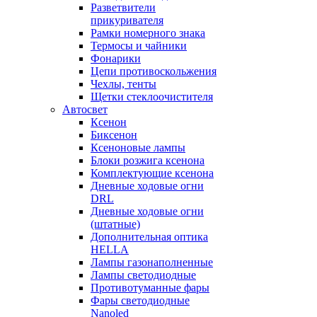
Разветвители
прикуривателя
Рамки номерного знака
Термосы и чайники
Фонарики
Цепи противоскольжения
Чехлы, тенты
Щетки стеклоочистителя
Автосвет
Ксенон
Биксенон
Ксеноновые лампы
Блоки розжига ксенона
Комплектующие ксенона
Дневные ходовые огни
DRL
Дневные ходовые огни
(штатные)
Дополнительная оптика
HELLA
Лампы газонаполненные
Лампы светодиодные
Противотуманные фары
Фары светодиодные
Nanoled