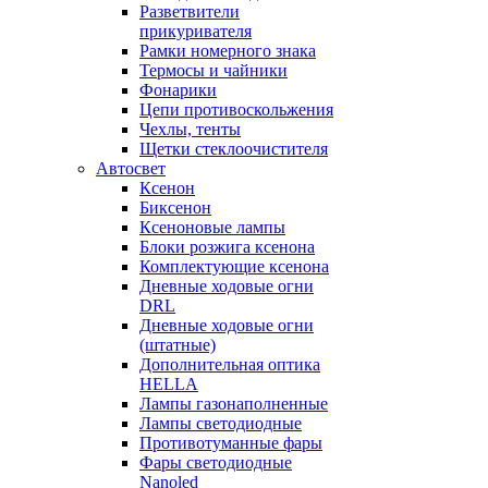
Разветвители
прикуривателя
Рамки номерного знака
Термосы и чайники
Фонарики
Цепи противоскольжения
Чехлы, тенты
Щетки стеклоочистителя
Автосвет
Ксенон
Биксенон
Ксеноновые лампы
Блоки розжига ксенона
Комплектующие ксенона
Дневные ходовые огни
DRL
Дневные ходовые огни
(штатные)
Дополнительная оптика
HELLA
Лампы газонаполненные
Лампы светодиодные
Противотуманные фары
Фары светодиодные
Nanoled