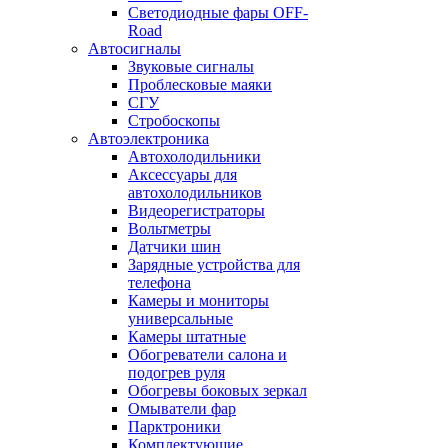
Светодиодные фары OFF-
Road
Автосигналы
Звуковые сигналы
Проблесковые маяки
СГУ
Стробоскопы
Автоэлектроника
Автохолодильники
Аксессуары для
автохолодильников
Видеорегистраторы
Вольтметры
Датчики шин
Зарядные устройства для
телефона
Камеры и мониторы
универсальные
Камеры штатные
Обогреватели салона и
подогрев руля
Обогревы боковых зеркал
Омыватели фар
Парктроники
Комплектующие