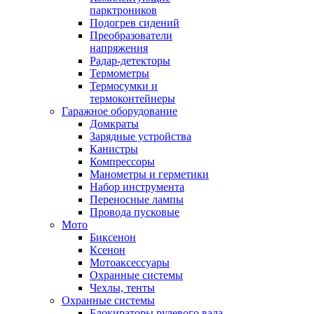
парктроников
Подогрев сидений
Преобразователи
напряжения
Радар-детекторы
Термометры
Термосумки и
термоконтейнеры
Гаражное оборудование
Домкраты
Зарядные устройства
Канистры
Компрессоры
Манометры и герметики
Набор инструмента
Переносные лампы
Провода пусковые
Мото
Биксенон
Ксенон
Мотоаксессуары
Охранные системы
Чехлы, тенты
Охранные системы
Блокираторы рулевого вала