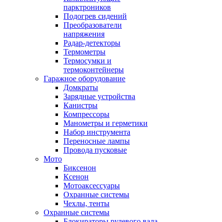
парктроников
Подогрев сидений
Преобразователи
напряжения
Радар-детекторы
Термометры
Термосумки и
термоконтейнеры
Гаражное оборудование
Домкраты
Зарядные устройства
Канистры
Компрессоры
Манометры и герметики
Набор инструмента
Переносные лампы
Провода пусковые
Мото
Биксенон
Ксенон
Мотоаксессуары
Охранные системы
Чехлы, тенты
Охранные системы
Блокираторы рулевого вала