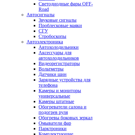
Светодиодные фары OFF-
Road
Автосигналы
Звуковые сигналы
Проблесковые маяки
СГУ
Стробоскопы
Автоэлектроника
Автохолодильники
Аксессуары для
автохолодильников
Видеорегистраторы
Вольтметры
Датчики шин
Зарядные устройства для
телефона
Камеры и мониторы
универсальные
Камеры штатные
Обогреватели салона и
подогрев руля
Обогревы боковых зеркал
Омыватели фар
Парктроники
Комплектующие