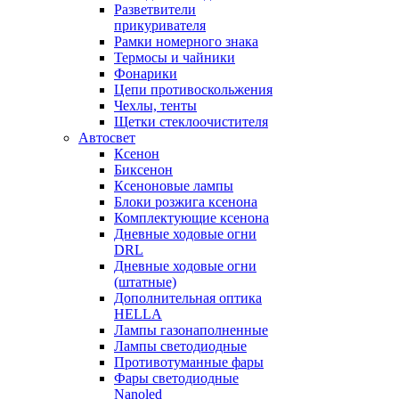
Разветвители
прикуривателя
Рамки номерного знака
Термосы и чайники
Фонарики
Цепи противоскольжения
Чехлы, тенты
Щетки стеклоочистителя
Автосвет
Ксенон
Биксенон
Ксеноновые лампы
Блоки розжига ксенона
Комплектующие ксенона
Дневные ходовые огни
DRL
Дневные ходовые огни
(штатные)
Дополнительная оптика
HELLA
Лампы газонаполненные
Лампы светодиодные
Противотуманные фары
Фары светодиодные
Nanoled