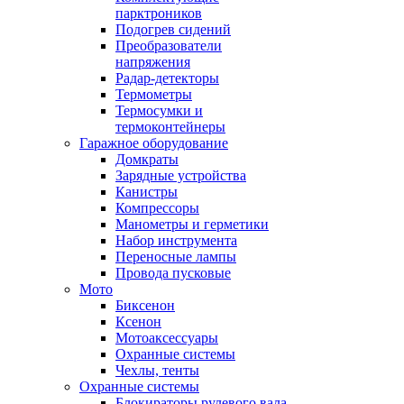
парктроников
Подогрев сидений
Преобразователи
напряжения
Радар-детекторы
Термометры
Термосумки и
термоконтейнеры
Гаражное оборудование
Домкраты
Зарядные устройства
Канистры
Компрессоры
Манометры и герметики
Набор инструмента
Переносные лампы
Провода пусковые
Мото
Биксенон
Ксенон
Мотоаксессуары
Охранные системы
Чехлы, тенты
Охранные системы
Блокираторы рулевого вала