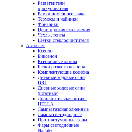
Разветвители
прикуривателя
Рамки номерного знака
Термосы и чайники
Фонарики
Цепи противоскольжения
Чехлы, тенты
Щетки стеклоочистителя
Автосвет
Ксенон
Биксенон
Ксеноновые лампы
Блоки розжига ксенона
Комплектующие ксенона
Дневные ходовые огни
DRL
Дневные ходовые огни
(штатные)
Дополнительная оптика
HELLA
Лампы газонаполненные
Лампы светодиодные
Противотуманные фары
Фары светодиодные
Nanoled