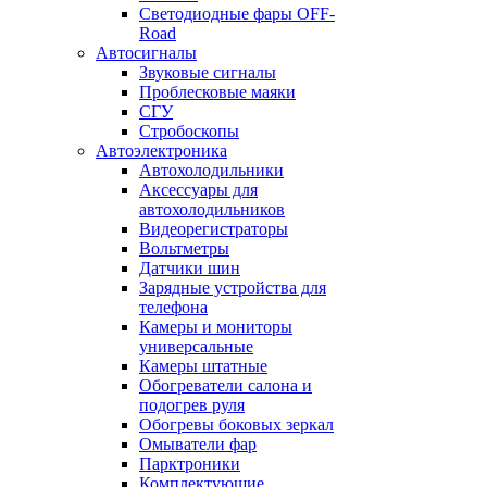
Светодиодные фары OFF-
Road
Автосигналы
Звуковые сигналы
Проблесковые маяки
СГУ
Стробоскопы
Автоэлектроника
Автохолодильники
Аксессуары для
автохолодильников
Видеорегистраторы
Вольтметры
Датчики шин
Зарядные устройства для
телефона
Камеры и мониторы
универсальные
Камеры штатные
Обогреватели салона и
подогрев руля
Обогревы боковых зеркал
Омыватели фар
Парктроники
Комплектующие