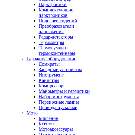
Парктроники
Комплектующие
парктроников
Подогрев сидений
Преобразователи
напряжения
Радар-детекторы
Термометры
Термосумки и
термоконтейнеры
Гаражное оборудование
Домкраты
Зарядные устройства
Инструмент
Канистры
Компрессоры
Манометры и герметики
Набор инструмента
Переносные лампы
Провода пусковые
Мото
Биксенон
Ксенон
Мотоаксессуары
Охранные системы