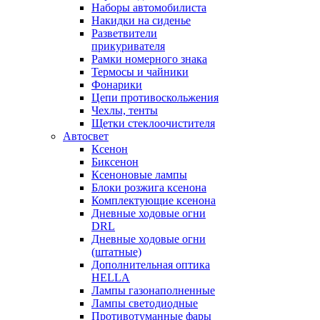
Наборы автомобилиста
Накидки на сиденье
Разветвители
прикуривателя
Рамки номерного знака
Термосы и чайники
Фонарики
Цепи противоскольжения
Чехлы, тенты
Щетки стеклоочистителя
Автосвет
Ксенон
Биксенон
Ксеноновые лампы
Блоки розжига ксенона
Комплектующие ксенона
Дневные ходовые огни
DRL
Дневные ходовые огни
(штатные)
Дополнительная оптика
HELLA
Лампы газонаполненные
Лампы светодиодные
Противотуманные фары