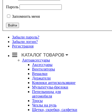
Пароль
Запомнить меня
Забыли пароль?
Забыли логин?
Регистрация
Автоаксессуары
Аксессуары
Вентиляторы
Вешалки
Держатели
Коврики антискользящие
Мультитулы-брелоки
Пепельницы для
автомобиля
Тросы
Чехлы на руль
Щетки, скребки, салфетки