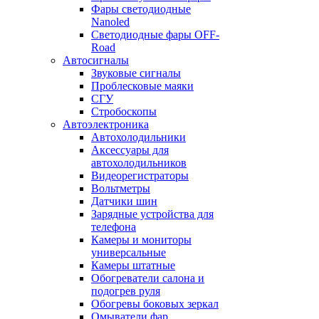
Фары светодиодные
Nanoled
Светодиодные фары OFF-
Road
Автосигналы
Звуковые сигналы
Проблесковые маяки
СГУ
Стробоскопы
Автоэлектроника
Автохолодильники
Аксессуары для
автохолодильников
Видеорегистраторы
Вольтметры
Датчики шин
Зарядные устройства для
телефона
Камеры и мониторы
универсальные
Камеры штатные
Обогреватели салона и
подогрев руля
Обогревы боковых зеркал
Омыватели фар