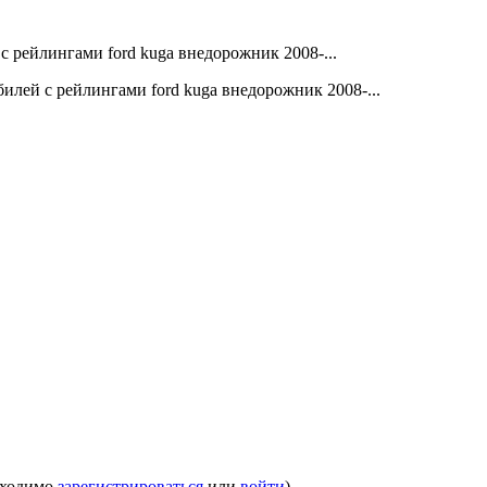
бходимо
зарегистрироваться
или
войти
)