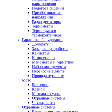
парктроников
Подогрев сидений
Преобразователи
напряжения
Радар-детекторы
Термометры
Термосумки и
термоконтейнеры
Гаражное оборудование
Домкраты
Зарядные устройства
Канистры
Компрессоры
Манометры и герметики
Набор инструмента
Переносные лампы
Провода пусковые
Мото
Биксенон
Ксенон
Мотоаксессуары
Охранные системы
Чехлы, тенты
Охранные системы
Блокираторы рулевого вала