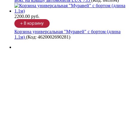
Бокс на крышу автомобиля LUX 735
(Код:
841894
)
2200.00 руб.
Корзина универсальная "Муравей" с бортом (длина
1.1м)
(Код:
4620002690281
)