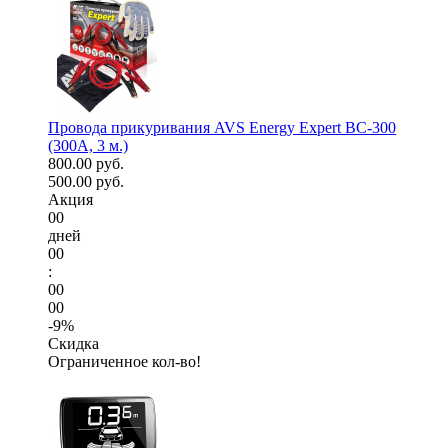
Провода прикуривания AVS Energy Expert BC-300
(300А, 3 м.)
800.00 руб.
500.00 руб.
Акция
00
дней
00
:
00
00
-9%
Скидка
Ограниченное кол-во!