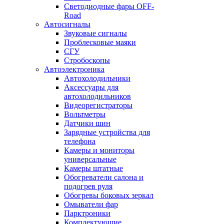
Светодиодные фары OFF-
Road
Автосигналы
Звуковые сигналы
Проблесковые маяки
СГУ
Стробоскопы
Автоэлектроника
Автохолодильники
Аксессуары для
автохолодильников
Видеорегистраторы
Вольтметры
Датчики шин
Зарядные устройства для
телефона
Камеры и мониторы
универсальные
Камеры штатные
Обогреватели салона и
подогрев руля
Обогревы боковых зеркал
Омыватели фар
Парктроники
Комплектующие