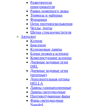
Разветвители
прикуривателя
Рамки номерного знака
Термосы и чайники
Фонарики
Цепи противоскольжения
Чехлы, тенты
Щетки стеклоочистителя
Автосвет
Ксенон
Биксенон
Ксеноновые лампы
Блоки розжига ксенона
Комплектующие ксенона
Дневные ходовые огни
DRL
Дневные ходовые огни
(штатные)
Дополнительная оптика
HELLA
Лампы газонаполненные
Лампы светодиодные
Противотуманные фары
Фары светодиодные
Nanoled