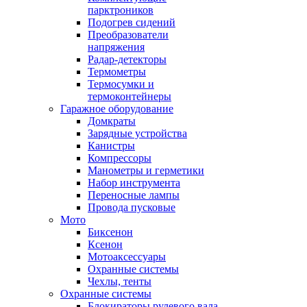
парктроников
Подогрев сидений
Преобразователи
напряжения
Радар-детекторы
Термометры
Термосумки и
термоконтейнеры
Гаражное оборудование
Домкраты
Зарядные устройства
Канистры
Компрессоры
Манометры и герметики
Набор инструмента
Переносные лампы
Провода пусковые
Мото
Биксенон
Ксенон
Мотоаксессуары
Охранные системы
Чехлы, тенты
Охранные системы
Блокираторы рулевого вала