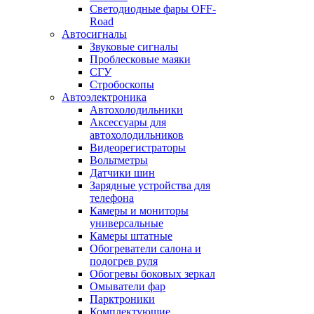
Светодиодные фары OFF-
Road
Автосигналы
Звуковые сигналы
Проблесковые маяки
СГУ
Стробоскопы
Автоэлектроника
Автохолодильники
Аксессуары для
автохолодильников
Видеорегистраторы
Вольтметры
Датчики шин
Зарядные устройства для
телефона
Камеры и мониторы
универсальные
Камеры штатные
Обогреватели салона и
подогрев руля
Обогревы боковых зеркал
Омыватели фар
Парктроники
Комплектующие