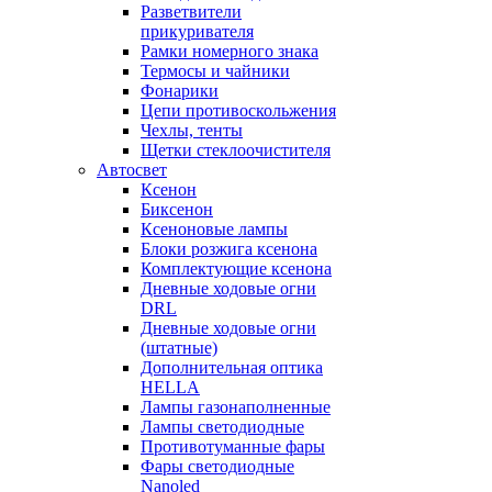
Разветвители
прикуривателя
Рамки номерного знака
Термосы и чайники
Фонарики
Цепи противоскольжения
Чехлы, тенты
Щетки стеклоочистителя
Автосвет
Ксенон
Биксенон
Ксеноновые лампы
Блоки розжига ксенона
Комплектующие ксенона
Дневные ходовые огни
DRL
Дневные ходовые огни
(штатные)
Дополнительная оптика
HELLA
Лампы газонаполненные
Лампы светодиодные
Противотуманные фары
Фары светодиодные
Nanoled