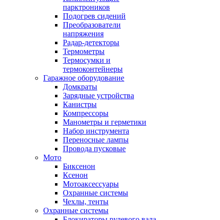
парктроников
Подогрев сидений
Преобразователи
напряжения
Радар-детекторы
Термометры
Термосумки и
термоконтейнеры
Гаражное оборудование
Домкраты
Зарядные устройства
Канистры
Компрессоры
Манометры и герметики
Набор инструмента
Переносные лампы
Провода пусковые
Мото
Биксенон
Ксенон
Мотоаксессуары
Охранные системы
Чехлы, тенты
Охранные системы
Блокираторы рулевого вала