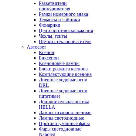
Разветвители
прикуривателя
Рамки номерного знака
Термосы и чайники
Фонарики
Цепи противоскольжения
Чехлы, тенты
Щетки стеклоочистителя
Автосвет
Ксенон
Биксенон
Ксеноновые лампы
Блоки розжига ксенона
Комплектующие ксенона
Дневные ходовые огни
DRL
Дневные ходовые огни
(штатные)
Дополнительная оптика
HELLA
Лампы газонаполненные
Лампы светодиодные
Противотуманные фары
Фары светодиодные
Nanoled