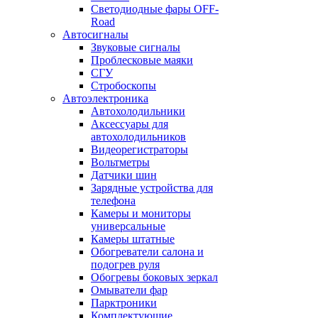
Светодиодные фары OFF-
Road
Автосигналы
Звуковые сигналы
Проблесковые маяки
СГУ
Стробоскопы
Автоэлектроника
Автохолодильники
Аксессуары для
автохолодильников
Видеорегистраторы
Вольтметры
Датчики шин
Зарядные устройства для
телефона
Камеры и мониторы
универсальные
Камеры штатные
Обогреватели салона и
подогрев руля
Обогревы боковых зеркал
Омыватели фар
Парктроники
Комплектующие