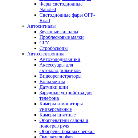
Фары светодиодные
Nanoled
Светодиодные фары OFF-
Road
Автосигналы
Звуковые сигналы
Проблесковые маяки
СГУ
Стробоскопы
Автоэлектроника
Автохолодильники
Аксессуары для
автохолодильников
Видеорегистраторы
Вольтметры
Датчики шин
Зарядные устройства для
телефона
Камеры и мониторы
универсальные
Камеры штатные
Обогреватели салона и
подогрев руля
Обогревы боковых зеркал
Омыватели фар