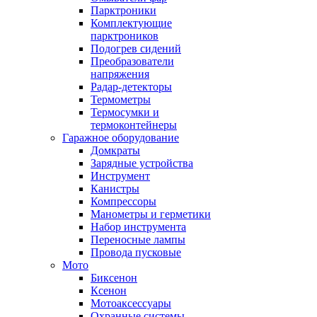
Парктроники
Комплектующие
парктроников
Подогрев сидений
Преобразователи
напряжения
Радар-детекторы
Термометры
Термосумки и
термоконтейнеры
Гаражное оборудование
Домкраты
Зарядные устройства
Инструмент
Канистры
Компрессоры
Манометры и герметики
Набор инструмента
Переносные лампы
Провода пусковые
Мото
Биксенон
Ксенон
Мотоаксессуары
Охранные системы