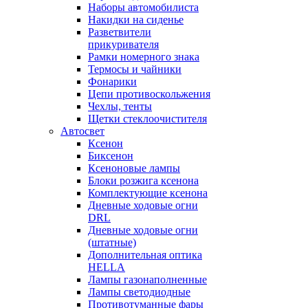
Наборы автомобилиста
Накидки на сиденье
Разветвители
прикуривателя
Рамки номерного знака
Термосы и чайники
Фонарики
Цепи противоскольжения
Чехлы, тенты
Щетки стеклоочистителя
Автосвет
Ксенон
Биксенон
Ксеноновые лампы
Блоки розжига ксенона
Комплектующие ксенона
Дневные ходовые огни
DRL
Дневные ходовые огни
(штатные)
Дополнительная оптика
HELLA
Лампы газонаполненные
Лампы светодиодные
Противотуманные фары