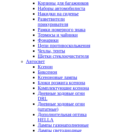
Корзины для багажников
Наборы автомобилиста
Накидки на сиденье
Разветвители
прикуривателя
Рамки номерного знака
Термосы и чайники
Фонарики
Цепи противоскольжения
Чехлы, тенты
Щетки стеклоочистителя
Автосвет
Ксенон
Биксенон
Ксеноновые лампы
Блоки розжига ксенона
Комплектующие ксенона
Дневные ходовые огни
DRL
Дневные ходовые огни
(штатные)
Дополнительная оптика
HELLA
Лампы газонаполненные
Лампы светодиодные