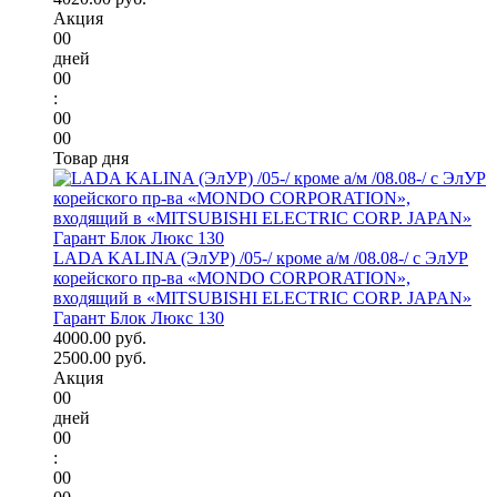
Акция
00
дней
00
:
00
00
Товар дня
LADA KALINA (ЭлУР) /05-/ кроме а/м /08.08-/ с ЭлУР
корейского пр-ва «MONDO CORPORATION»,
входящий в «MITSUBISHI ELECTRIC CORP. JAPAN»
Гарант Блок Люкс 130
4000.00 руб.
2500.00 руб.
Акция
00
дней
00
:
00