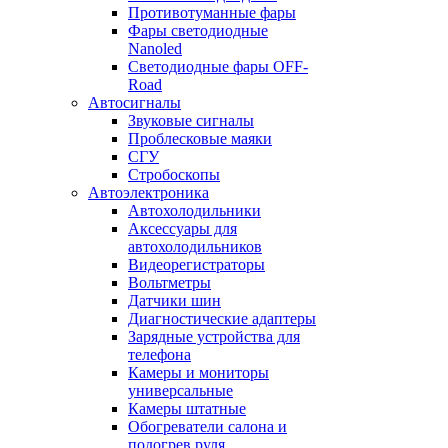
Противотуманные фары
Фары светодиодные
Nanoled
Светодиодные фары OFF-
Road
Автосигналы
Звуковые сигналы
Проблесковые маяки
СГУ
Стробоскопы
Автоэлектроника
Автохолодильники
Аксессуары для
автохолодильников
Видеорегистраторы
Вольтметры
Датчики шин
Диагностические адаптеры
Зарядные устройства для
телефона
Камеры и мониторы
универсальные
Камеры штатные
Обогреватели салона и
подогрев руля