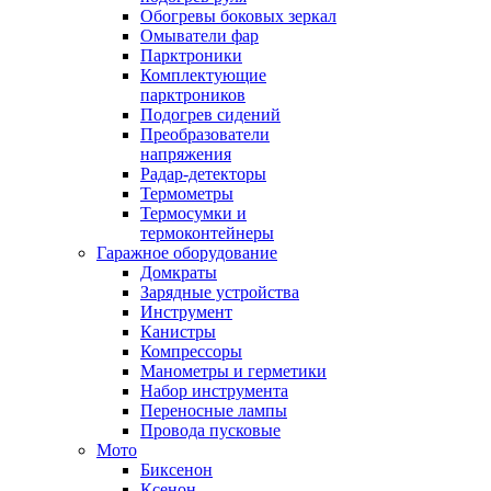
Обогревы боковых зеркал
Омыватели фар
Парктроники
Комплектующие
парктроников
Подогрев сидений
Преобразователи
напряжения
Радар-детекторы
Термометры
Термосумки и
термоконтейнеры
Гаражное оборудование
Домкраты
Зарядные устройства
Инструмент
Канистры
Компрессоры
Манометры и герметики
Набор инструмента
Переносные лампы
Провода пусковые
Мото
Биксенон
Ксенон