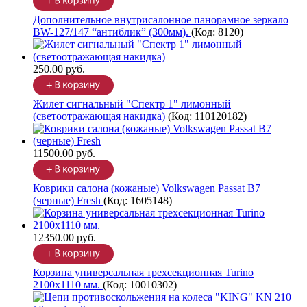
Дополнительное внутрисалонное панорамное зеркало
BW-127/147 “антиблик” (300мм).
(Код:
8120
)
250.00 руб.
Жилет сигнальный "Спектр 1" лимонный
(светоотражающая накидка)
(Код:
110120182
)
11500.00 руб.
Коврики салона (кожаные) Volkswagen Passat B7
(черные) Fresh
(Код:
1605148
)
12350.00 руб.
Корзина универсальная трехсекционная Turino
2100х1110 мм.
(Код:
10010302
)