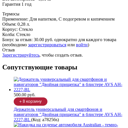
Гарантия 1 год
Термосы
Применение
:
Для напитков, С подогревом и кипячением
Объем
:
0,28 л.
Корпус
:
Стекло
Колба
:
Стекло
Бонус за отзыв:
30.00 руб.
однократно для каждого товара
(необходимо
зарегистрироваться
или
войти
)
Отзыв
Зарегистрируйтесь
, чтобы создать отзыв.
Сопутствующие товары
500.00 руб.
Держатель универсальный для смартфонов и
навигаторов "Двойная прищепка" в блистере AVS AH-
2227-BL
(Код:
a78256s
)