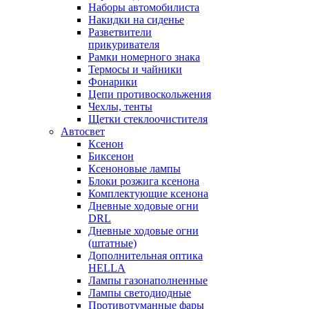
Наборы автомобилиста
Накидки на сиденье
Разветвители
прикуривателя
Рамки номерного знака
Термосы и чайники
Фонарики
Цепи противоскольжения
Чехлы, тенты
Щетки стеклоочистителя
Автосвет
Ксенон
Биксенон
Ксеноновые лампы
Блоки розжига ксенона
Комплектующие ксенона
Дневные ходовые огни
DRL
Дневные ходовые огни
(штатные)
Дополнительная оптика
HELLA
Лампы газонаполненные
Лампы светодиодные
Противотуманные фары