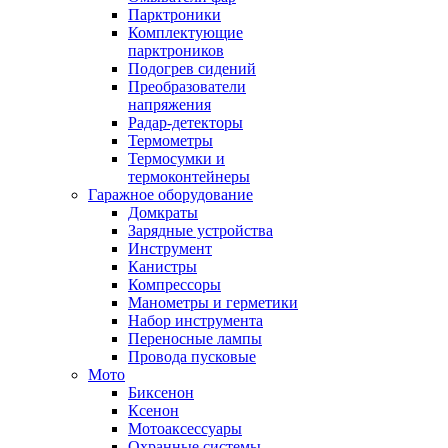
Парктроники
Комплектующие
парктроников
Подогрев сидений
Преобразователи
напряжения
Радар-детекторы
Термометры
Термосумки и
термоконтейнеры
Гаражное оборудование
Домкраты
Зарядные устройства
Инструмент
Канистры
Компрессоры
Манометры и герметики
Набор инструмента
Переносные лампы
Провода пусковые
Мото
Биксенон
Ксенон
Мотоаксессуары
Охранные системы