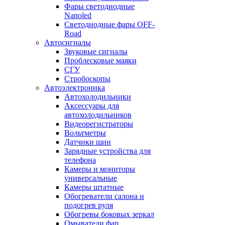
Фары светодиодные
Nanoled
Светодиодные фары OFF-
Road
Автосигналы
Звуковые сигналы
Проблесковые маяки
СГУ
Стробоскопы
Автоэлектроника
Автохолодильники
Аксессуары для
автохолодильников
Видеорегистраторы
Вольтметры
Датчики шин
Зарядные устройства для
телефона
Камеры и мониторы
универсальные
Камеры штатные
Обогреватели салона и
подогрев руля
Обогревы боковых зеркал
Омыватели фар