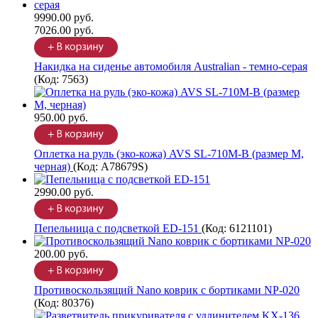
9990.00 руб.
7026.00 руб.
Накидка на сиденье автомобиля Australian - темно-серая
(Код:
7563
)
950.00 руб.
Оплетка на руль (эко-кожа) AVS SL-710M-B (размер M,
черная)
(Код:
A78679S
)
2990.00 руб.
Пепельница с подсветкой ED-151
(Код:
6121101
)
200.00 руб.
Противоскользящий Nano коврик с бортиками NP-020
(Код:
80376
)