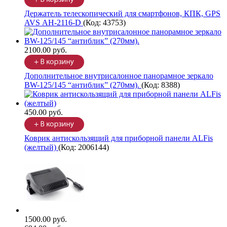
Держатель телескопический для смартфонов, КПК, GPS
AVS АН-2116-D
(Код:
43753
)
2100.00 руб.
Дополнительное внутрисалонное панорамное зеркало
BW-125/145 “антиблик” (270мм).
(Код:
8388
)
450.00 руб.
Коврик антискользящий для приборной панели ALFis
(желтый)
(Код:
2006144
)
1500.00 руб.