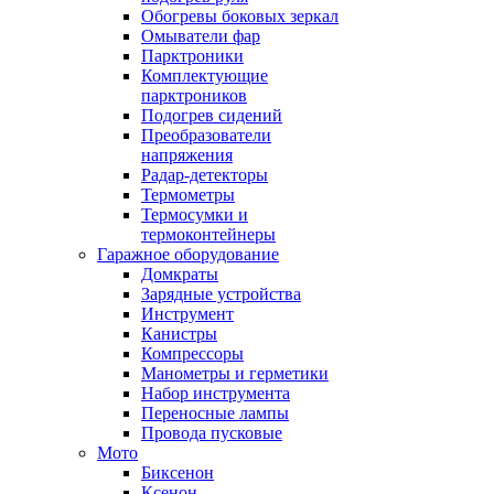
Обогревы боковых зеркал
Омыватели фар
Парктроники
Комплектующие
парктроников
Подогрев сидений
Преобразователи
напряжения
Радар-детекторы
Термометры
Термосумки и
термоконтейнеры
Гаражное оборудование
Домкраты
Зарядные устройства
Инструмент
Канистры
Компрессоры
Манометры и герметики
Набор инструмента
Переносные лампы
Провода пусковые
Мото
Биксенон
Ксенон