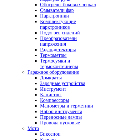
Обогревы боковых зеркал
Омыватели фар
Парктроники
Комплектующие
парктроников
Подогрев сидений
Преобразователи
напряжения
Радар-детекторы
Термометры
Термосумки и
термоконтейнеры
Гаражное оборудование
Домкраты
Зарядные устройства
Инструмент
Канистры
Компрессоры
Манометры и герметики
Набор инструмента
Переносные лампы
Провода пусковые
Мото
Биксенон
Ксенон