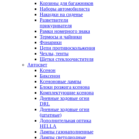
Корзины для багажников
Наборы автомобилиста
Накидки на сиденье
Разветвители
прикуривателя
Рамки номерного знака
Термосы и чайники
Фонарики
Цепи противоскольжения
Чехлы, тенты
Щетки стеклоочистителя
Автосвет
Ксенон
Биксенон
Ксеноновые лампы
Блоки розжига ксенона
Комплектующие ксенона
Дневные ходовые огни
DRL
Дневные ходовые огни
(штатные)
Дополнительная оптика
HELLA
Лампы газонаполненные
Лампы светодиодные