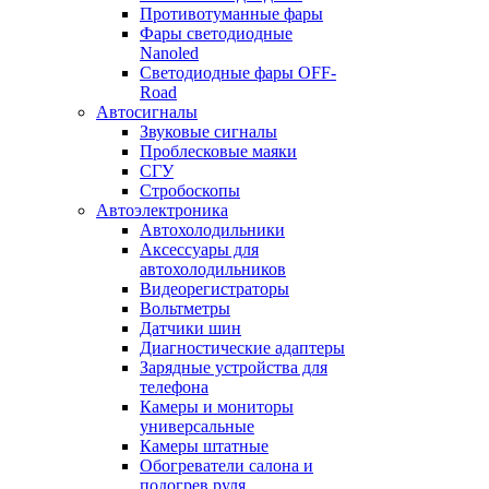
Противотуманные фары
Фары светодиодные
Nanoled
Светодиодные фары OFF-
Road
Автосигналы
Звуковые сигналы
Проблесковые маяки
СГУ
Стробоскопы
Автоэлектроника
Автохолодильники
Аксессуары для
автохолодильников
Видеорегистраторы
Вольтметры
Датчики шин
Диагностические адаптеры
Зарядные устройства для
телефона
Камеры и мониторы
универсальные
Камеры штатные
Обогреватели салона и
подогрев руля