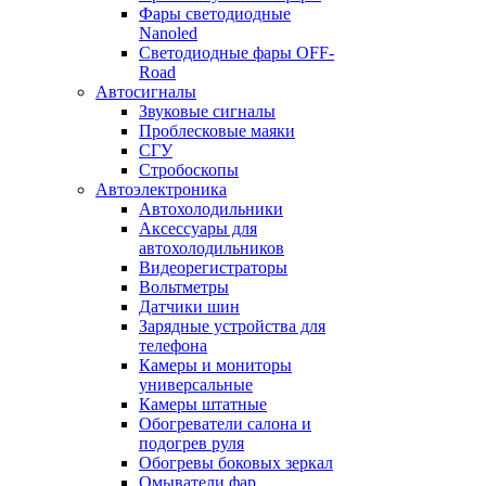
Фары светодиодные
Nanoled
Светодиодные фары OFF-
Road
Автосигналы
Звуковые сигналы
Проблесковые маяки
СГУ
Стробоскопы
Автоэлектроника
Автохолодильники
Аксессуары для
автохолодильников
Видеорегистраторы
Вольтметры
Датчики шин
Зарядные устройства для
телефона
Камеры и мониторы
универсальные
Камеры штатные
Обогреватели салона и
подогрев руля
Обогревы боковых зеркал
Омыватели фар