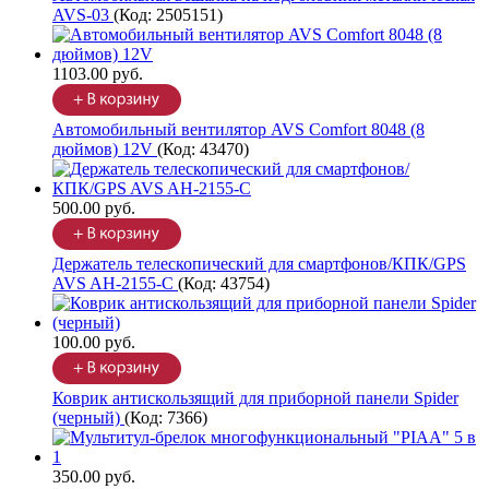
AVS-03
(Код:
2505151
)
1103.00 руб.
Автомобильный вентилятор AVS Comfort 8048 (8
дюймов) 12V
(Код:
43470
)
500.00 руб.
Держатель телескопический для смартфонов/КПК/GPS
AVS AH-2155-C
(Код:
43754
)
100.00 руб.
Коврик антискользящий для приборной панели Spider
(черный)
(Код:
7366
)
350.00 руб.