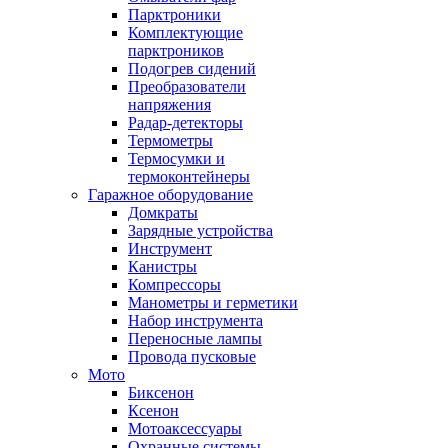
Парктроники
Комплектующие
парктроников
Подогрев сидений
Преобразователи
напряжения
Радар-детекторы
Термометры
Термосумки и
термоконтейнеры
Гаражное оборудование
Домкраты
Зарядные устройства
Инструмент
Канистры
Компрессоры
Манометры и герметики
Набор инструмента
Переносные лампы
Провода пусковые
Мото
Биксенон
Ксенон
Мотоаксессуары
Охранные системы