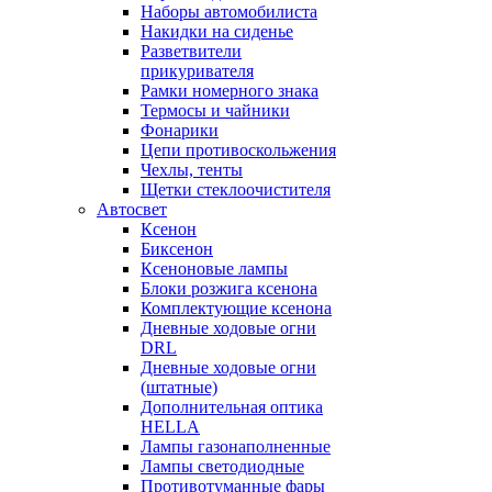
Наборы автомобилиста
Накидки на сиденье
Разветвители
прикуривателя
Рамки номерного знака
Термосы и чайники
Фонарики
Цепи противоскольжения
Чехлы, тенты
Щетки стеклоочистителя
Автосвет
Ксенон
Биксенон
Ксеноновые лампы
Блоки розжига ксенона
Комплектующие ксенона
Дневные ходовые огни
DRL
Дневные ходовые огни
(штатные)
Дополнительная оптика
HELLA
Лампы газонаполненные
Лампы светодиодные
Противотуманные фары