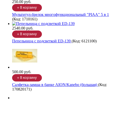
250.00 руб.
Мультитул-брелок многофункциональный "PIAA" 5 в 1
(Код:
1710161
)
2540.00 руб.
Пепельница с подсветкой ED-139
(Код:
6121100
)
500.00 руб.
Салфетка-замша в банке AION/Kanebo (большая)
(Код:
170820171
)