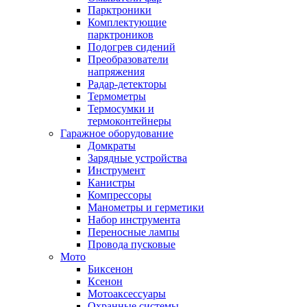
Парктроники
Комплектующие
парктроников
Подогрев сидений
Преобразователи
напряжения
Радар-детекторы
Термометры
Термосумки и
термоконтейнеры
Гаражное оборудование
Домкраты
Зарядные устройства
Инструмент
Канистры
Компрессоры
Манометры и герметики
Набор инструмента
Переносные лампы
Провода пусковые
Мото
Биксенон
Ксенон
Мотоаксессуары
Охранные системы