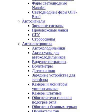
Фары светодиодные
Nanoled
Светодиодные фары OFF-
Road
Автосигналы
Звуковые сигналы
Проблесковые маяки
СГУ
Стробоскопы
Автоэлектроника
Автохолодильники
Аксессуары для
автохолодильников
Видеорегистраторы
Вольтметры
Датчики шин
Зарядные устройства для
телефона
Камеры и мониторы
универсальные
Камеры штатные
Обогреватели салона и
подогрев руля
Обогревы боковых зеркал
Омыватели фар