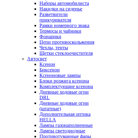
Наборы автомобилиста
Накидки на сиденье
Разветвители
прикуривателя
Рамки номерного знака
Термосы и чайники
Фонарики
Цепи противоскольжения
Чехлы, тенты
Щетки стеклоочистителя
Автосвет
Ксенон
Биксенон
Ксеноновые лампы
Блоки розжига ксенона
Комплектующие ксенона
Дневные ходовые огни
DRL
Дневные ходовые огни
(штатные)
Дополнительная оптика
HELLA
Лампы газонаполненные
Лампы светодиодные
Противотуманные фары