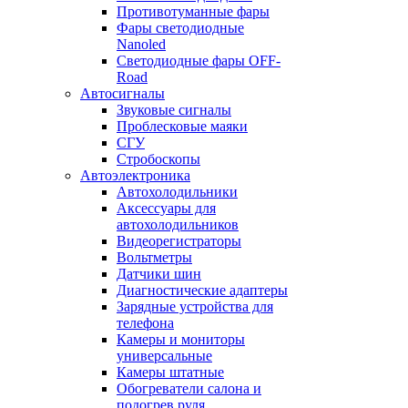
Противотуманные фары
Фары светодиодные
Nanoled
Светодиодные фары OFF-
Road
Автосигналы
Звуковые сигналы
Проблесковые маяки
СГУ
Стробоскопы
Автоэлектроника
Автохолодильники
Аксессуары для
автохолодильников
Видеорегистраторы
Вольтметры
Датчики шин
Диагностические адаптеры
Зарядные устройства для
телефона
Камеры и мониторы
универсальные
Камеры штатные
Обогреватели салона и
подогрев руля