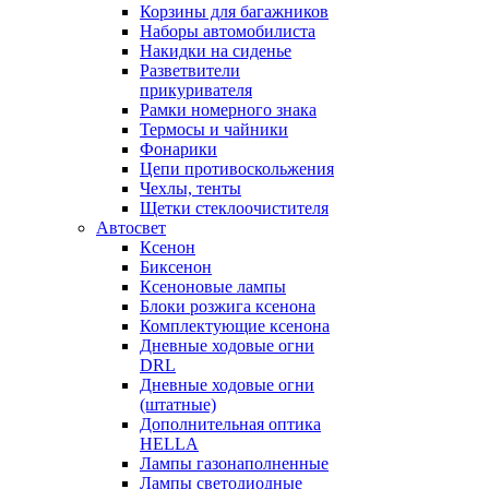
Корзины для багажников
Наборы автомобилиста
Накидки на сиденье
Разветвители
прикуривателя
Рамки номерного знака
Термосы и чайники
Фонарики
Цепи противоскольжения
Чехлы, тенты
Щетки стеклоочистителя
Автосвет
Ксенон
Биксенон
Ксеноновые лампы
Блоки розжига ксенона
Комплектующие ксенона
Дневные ходовые огни
DRL
Дневные ходовые огни
(штатные)
Дополнительная оптика
HELLA
Лампы газонаполненные
Лампы светодиодные