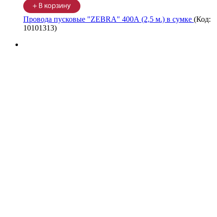
Провода пусковые "ZEBRA" 400А (2,5 м.) в сумке
(Код:
10101313
)