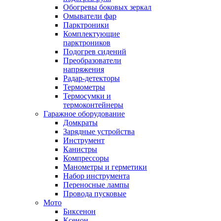
Обогревы боковых зеркал
Омыватели фар
Парктроники
Комплектующие
парктроников
Подогрев сидений
Преобразователи
напряжения
Радар-детекторы
Термометры
Термосумки и
термоконтейнеры
Гаражное оборудование
Домкраты
Зарядные устройства
Инструмент
Канистры
Компрессоры
Манометры и герметики
Набор инструмента
Переносные лампы
Провода пусковые
Мото
Биксенон
Ксенон