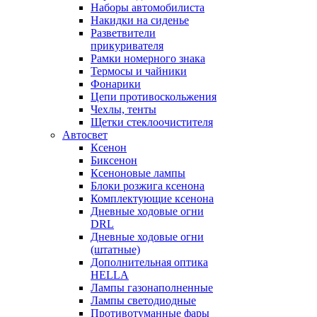
Наборы автомобилиста
Накидки на сиденье
Разветвители
прикуривателя
Рамки номерного знака
Термосы и чайники
Фонарики
Цепи противоскольжения
Чехлы, тенты
Щетки стеклоочистителя
Автосвет
Ксенон
Биксенон
Ксеноновые лампы
Блоки розжига ксенона
Комплектующие ксенона
Дневные ходовые огни
DRL
Дневные ходовые огни
(штатные)
Дополнительная оптика
HELLA
Лампы газонаполненные
Лампы светодиодные
Противотуманные фары