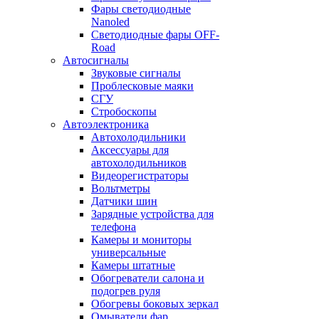
Фары светодиодные
Nanoled
Светодиодные фары OFF-
Road
Автосигналы
Звуковые сигналы
Проблесковые маяки
СГУ
Стробоскопы
Автоэлектроника
Автохолодильники
Аксессуары для
автохолодильников
Видеорегистраторы
Вольтметры
Датчики шин
Зарядные устройства для
телефона
Камеры и мониторы
универсальные
Камеры штатные
Обогреватели салона и
подогрев руля
Обогревы боковых зеркал
Омыватели фар