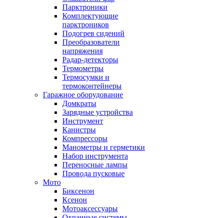
Парктроники
Комплектующие
парктроников
Подогрев сидений
Преобразователи
напряжения
Радар-детекторы
Термометры
Термосумки и
термоконтейнеры
Гаражное оборудование
Домкраты
Зарядные устройства
Инструмент
Канистры
Компрессоры
Манометры и герметики
Набор инструмента
Переносные лампы
Провода пусковые
Мото
Биксенон
Ксенон
Мотоаксессуары
Охранные системы