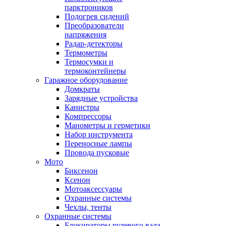
парктроников
Подогрев сидений
Преобразователи
напряжения
Радар-детекторы
Термометры
Термосумки и
термоконтейнеры
Гаражное оборудование
Домкраты
Зарядные устройства
Канистры
Компрессоры
Манометры и герметики
Набор инструмента
Переносные лампы
Провода пусковые
Мото
Биксенон
Ксенон
Мотоаксессуары
Охранные системы
Чехлы, тенты
Охранные системы
Блокираторы рулевого вала