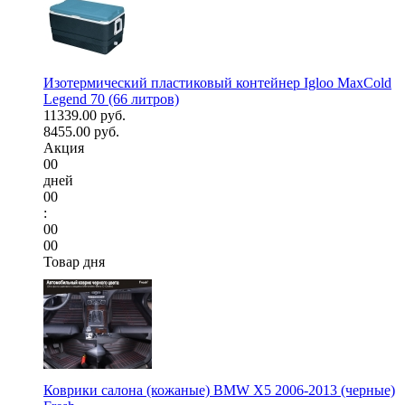
Изотермический пластиковый контейнер Igloo MaxCold
Legend 70 (66 литров)
11339.00 руб.
8455.00 руб.
Акция
00
дней
00
:
00
00
Товар дня
Коврики салона (кожаные) BMW X5 2006-2013 (черные)