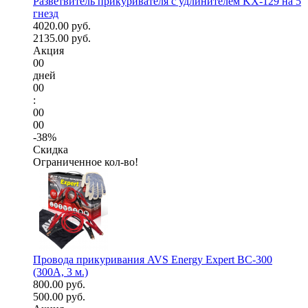
Разветвитель прикуривателя с удлинителем KX-129 на 5
гнезд
4020.00 руб.
2135.00 руб.
Акция
00
дней
00
:
00
00
-38%
Скидка
Ограниченное кол-во!
Провода прикуривания AVS Energy Expert BC-300
(300А, 3 м.)
800.00 руб.
500.00 руб.