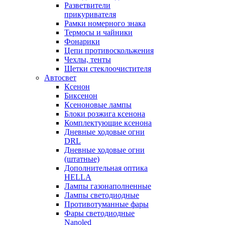
Разветвители
прикуривателя
Рамки номерного знака
Термосы и чайники
Фонарики
Цепи противоскольжения
Чехлы, тенты
Щетки стеклоочистителя
Автосвет
Ксенон
Биксенон
Ксеноновые лампы
Блоки розжига ксенона
Комплектующие ксенона
Дневные ходовые огни
DRL
Дневные ходовые огни
(штатные)
Дополнительная оптика
HELLA
Лампы газонаполненные
Лампы светодиодные
Противотуманные фары
Фары светодиодные
Nanoled