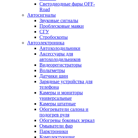
Светодиодные фары OFF-
Road
Автосигналы
Звуковые сигналы
Проблесковые маяки
СГУ
Стробоскопы
Автоэлектроника
Автохолодильники
Аксессуары для
автохолодильников
Видеорегистраторы
Вольтметры
Датчики шин
Зарядные устройства для
телефона
Камеры и мониторы
универсальные
Камеры штатные
Обогреватели салона и
подогрев руля
Обогревы боковых зеркал
Омыватели фар
Парктроники
Комплектующие