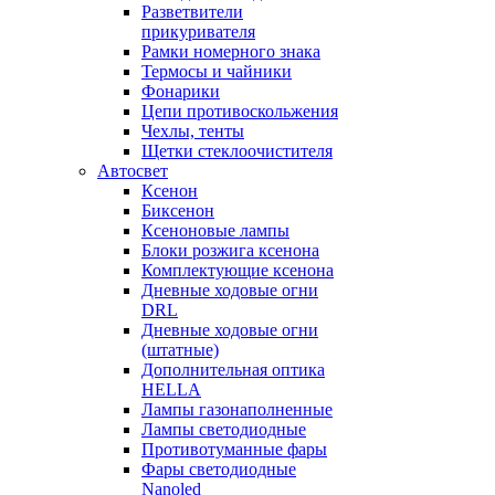
Разветвители
прикуривателя
Рамки номерного знака
Термосы и чайники
Фонарики
Цепи противоскольжения
Чехлы, тенты
Щетки стеклоочистителя
Автосвет
Ксенон
Биксенон
Ксеноновые лампы
Блоки розжига ксенона
Комплектующие ксенона
Дневные ходовые огни
DRL
Дневные ходовые огни
(штатные)
Дополнительная оптика
HELLA
Лампы газонаполненные
Лампы светодиодные
Противотуманные фары
Фары светодиодные
Nanoled