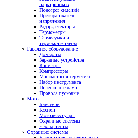
парктроников
Подогрев сидений
Преобразователи
напряжения
Радар-детекторы
Термометры
Термосумки и
термоконтейнеры
Гаражное оборудование
Домкраты
Зарядные устройства
Канистры
Компрессоры
Манометры и герметики
Набор инструмента
Переносные лампы
Провода пусковые
Мото
Биксенон
Ксенон
Мотоаксессуары
Охранные системы
Чехлы, тенты
Охранные системы
Блокираторы рулевого вала