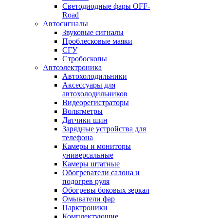
Светодиодные фары OFF-
Road
Автосигналы
Звуковые сигналы
Проблесковые маяки
СГУ
Стробоскопы
Автоэлектроника
Автохолодильники
Аксессуары для
автохолодильников
Видеорегистраторы
Вольтметры
Датчики шин
Зарядные устройства для
телефона
Камеры и мониторы
универсальные
Камеры штатные
Обогреватели салона и
подогрев руля
Обогревы боковых зеркал
Омыватели фар
Парктроники
Комплектующие