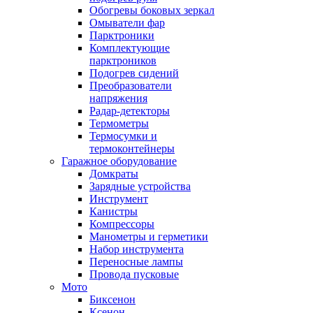
Обогревы боковых зеркал
Омыватели фар
Парктроники
Комплектующие
парктроников
Подогрев сидений
Преобразователи
напряжения
Радар-детекторы
Термометры
Термосумки и
термоконтейнеры
Гаражное оборудование
Домкраты
Зарядные устройства
Инструмент
Канистры
Компрессоры
Манометры и герметики
Набор инструмента
Переносные лампы
Провода пусковые
Мото
Биксенон
Ксенон