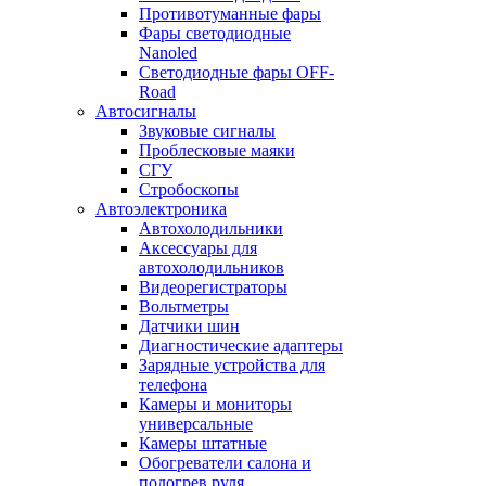
Противотуманные фары
Фары светодиодные
Nanoled
Светодиодные фары OFF-
Road
Автосигналы
Звуковые сигналы
Проблесковые маяки
СГУ
Стробоскопы
Автоэлектроника
Автохолодильники
Аксессуары для
автохолодильников
Видеорегистраторы
Вольтметры
Датчики шин
Диагностические адаптеры
Зарядные устройства для
телефона
Камеры и мониторы
универсальные
Камеры штатные
Обогреватели салона и
подогрев руля