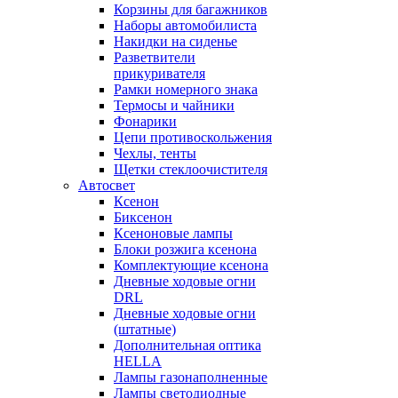
Корзины для багажников
Наборы автомобилиста
Накидки на сиденье
Разветвители
прикуривателя
Рамки номерного знака
Термосы и чайники
Фонарики
Цепи противоскольжения
Чехлы, тенты
Щетки стеклоочистителя
Автосвет
Ксенон
Биксенон
Ксеноновые лампы
Блоки розжига ксенона
Комплектующие ксенона
Дневные ходовые огни
DRL
Дневные ходовые огни
(штатные)
Дополнительная оптика
HELLA
Лампы газонаполненные
Лампы светодиодные