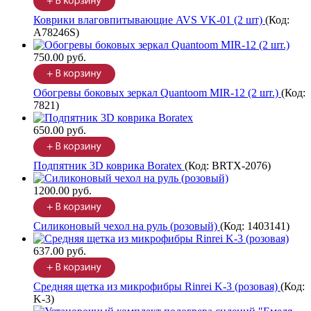
Коврики влаговпитывающие AVS VK-01 (2 шт)
(Код:
A78246S
)
750.00 руб.
Обогревы боковых зеркал Quantoom MIR-12 (2 шт.)
(Код:
7821
)
650.00 руб.
Подпятник 3D коврика Boratex
(Код:
BRTX-2076
)
1200.00 руб.
Силиконовый чехол на руль (розовый)
(Код:
1403141
)
637.00 руб.
Средняя щетка из микрофибры Rinrei K-3 (розовая)
(Код:
K-3
)