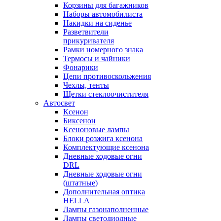
Корзины для багажников
Наборы автомобилиста
Накидки на сиденье
Разветвители
прикуривателя
Рамки номерного знака
Термосы и чайники
Фонарики
Цепи противоскольжения
Чехлы, тенты
Щетки стеклоочистителя
Автосвет
Ксенон
Биксенон
Ксеноновые лампы
Блоки розжига ксенона
Комплектующие ксенона
Дневные ходовые огни
DRL
Дневные ходовые огни
(штатные)
Дополнительная оптика
HELLA
Лампы газонаполненные
Лампы светодиодные