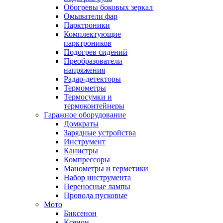
Обогревы боковых зеркал
Омыватели фар
Парктроники
Комплектующие
парктроников
Подогрев сидений
Преобразователи
напряжения
Радар-детекторы
Термометры
Термосумки и
термоконтейнеры
Гаражное оборудование
Домкраты
Зарядные устройства
Инструмент
Канистры
Компрессоры
Манометры и герметики
Набор инструмента
Переносные лампы
Провода пусковые
Мото
Биксенон
Ксенон