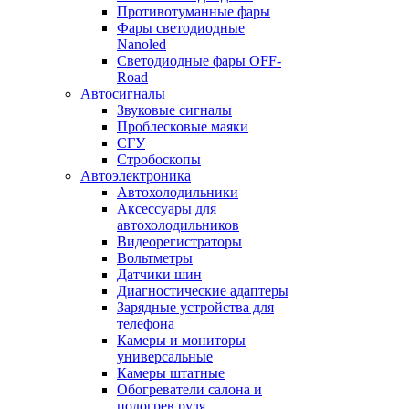
Противотуманные фары
Фары светодиодные
Nanoled
Светодиодные фары OFF-
Road
Автосигналы
Звуковые сигналы
Проблесковые маяки
СГУ
Стробоскопы
Автоэлектроника
Автохолодильники
Аксессуары для
автохолодильников
Видеорегистраторы
Вольтметры
Датчики шин
Диагностические адаптеры
Зарядные устройства для
телефона
Камеры и мониторы
универсальные
Камеры штатные
Обогреватели салона и
подогрев руля