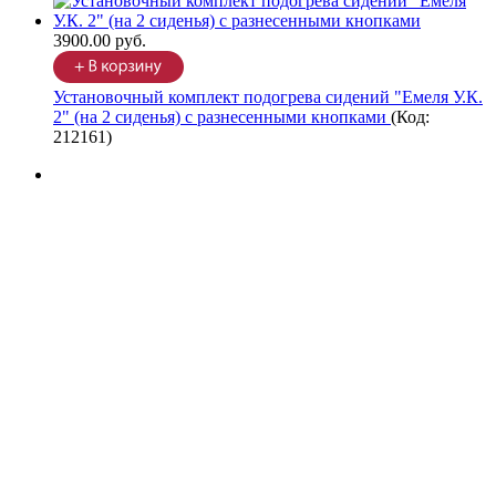
3900.00 руб.
Установочный комплект подогрева сидений "Емеля У.К.
2" (на 2 сиденья) с разнесенными кнопками
(Код:
212161
)