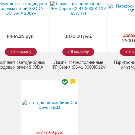
8406.25 руб.
3370.00 руб.
4000.
2500.
омплект светодиодных
Лампы газонаполненные
Парктрони
ходовых огней SKODA
IPF Серия 6X-41 3000K 12V
2651N
(Код:
(Код:
1510132
)
1011
OCTAVIA 2009+
65W H4
002.0001.265
)
10777.00 руб.