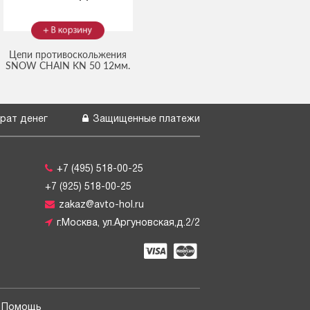
Цепи противоскольжения
SNOW CHAIN KN 50 12мм.
(Код:
(на 2 колеса)
2112133
)
рат денег
Защищенные платежи
+7 (495) 518-00-25
+7 (925) 518-00-25
zakaz@avto-hol.ru
г.Москва, ул.Аргуновская,д.2/2
Помощь