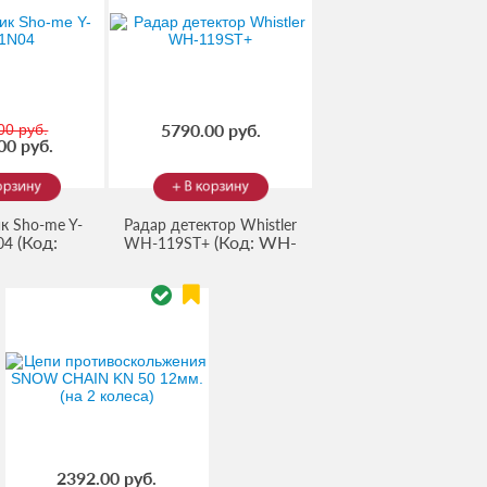
5790.00 руб.
00 руб.
00 руб.
к Sho-me Y-
Радар детектор Whistler
(Код:
(Код:
WH-
04
WH-119ST+
201615
)
119ST+
)
2392.00 руб.