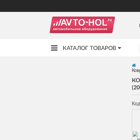
Ковр
КО
(20
Код