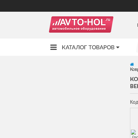
Ков
КО
BE
Код