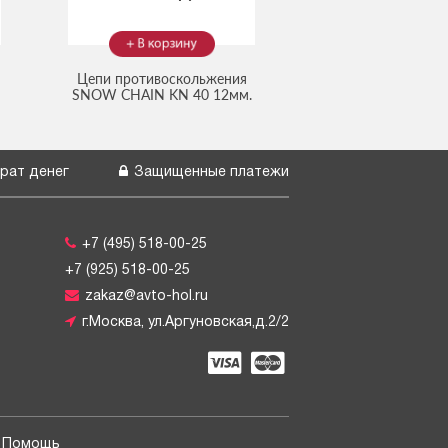
Цепи противоскольжения
SNOW CHAIN KN 40 12мм.
(Код:
(на 2 колеса)
2112134
)
рат денег
Защищенные платежи
+7 (495) 518-00-25
+7 (925) 518-00-25
zakaz@avto-hol.ru
г.Москва, ул.Аргуновская,д.2/2
Помощь