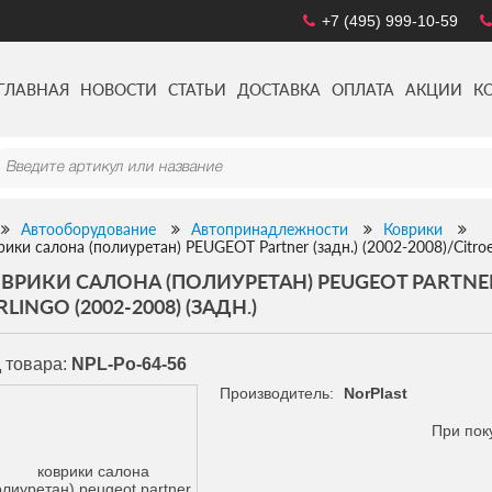
+7 (495) 999-10-59
ГЛАВНАЯ
НОВОСТИ
СТАТЬИ
ДОСТАВКА
ОПЛАТА
АКЦИИ
К
Автооборудование
Автопринадлежности
Коврики
рики салона (полиуретан) PEUGEOT Partner (задн.) (2002-2008)/Citroen
ВРИКИ САЛОНА (ПОЛИУРЕТАН) PEUGEOT PARTNER (
RLINGO (2002-2008) (ЗАДН.)
 товара:
NPL-Po-64-56
Производитель:
NorPlast
При пок