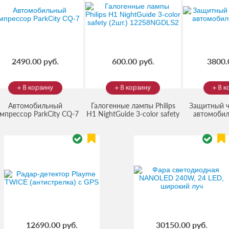
2490.00 руб.
600.00 руб.
3800.
Автомобильный
Галогенные лампы Philips
Защитный ч
мпрессор ParkCity CQ-7
H1 NightGuide 3-color safety
автомобиль
(Код:
CQ-7
)
(Код:
(Код
(2шт.) 12258NGDLS2
12258NGDLS2
)
12690.00 руб.
30150.00 руб.