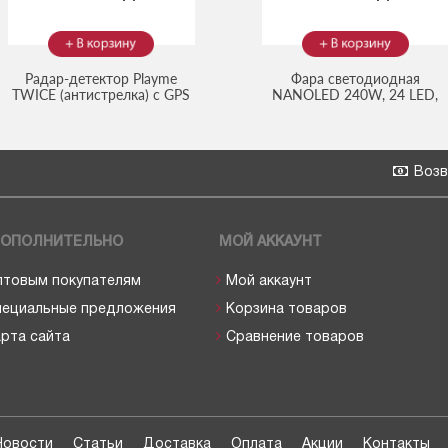
Радар-детектор Playme
Фара светодиодная
TWICE (антистрелка) с GPS
NANOLED 240W, 24 LED,
(Код:
2402163
)
(Код:
NL-
широкий луч
10240 B
)
Возв
ОПОЛНИТЕЛЬНО
МОЙ АККАУНТ
птовым покупателям
Мой аккаунт
пециальные предложения
Корзина товаров
рта сайта
Сравнение товаров
Новости
Статьи
Доставка
Оплата
Акции
Контакты