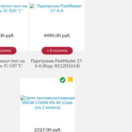
00 руб.
4490.00 руб.
ехол-тент на
Парктроник ParkMaster 27-
(Код:
811201614
)
 JC-520 "L"
4-A
:
8486
)
2327.00 руб.