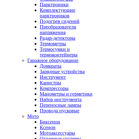
Парктроники
Комплектующие
парктроников
Подогрев сидений
Преобразователи
напряжения
Радар-детекторы
Термометры
Термосумки и
термоконтейнеры
Гаражное оборудование
Домкраты
Зарядные устройства
Инструмент
Канистры
Компрессоры
Манометры и герметики
Набор инструмента
Переносные лампы
Провода пусковые
Мото
Биксенон
Ксенон
Мотоаксессуары
Охранные системы