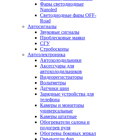
Фары светодиодные
Nanoled
Светодиодные фары OFF-
Road
Автосигналы
Звуковые сигналы
Проблесковые маяки
СГУ
Стробоскопы
Автоэлектроника
Автохолодильники
Аксессуары для
автохолодильников
Видеорегистраторы
Вольтметры
Датчики шин
Зарядные устройства для
телефона
Камеры и мониторы
универсальные
Камеры штатные
Обогреватели салона и
подогрев руля
Обогревы боковых зеркал
Омыватели фар