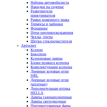
Наборы автомобилиста
Накидки на сиденье
Разветвители
прикуривателя
Рамки номерного знака
Термосы и чайники
Фонарики
Цепи противоскольжения
Чехлы, тенты
Щетки стеклоочистителя
Автосвет
Ксенон
Биксенон
Ксеноновые лампы
Блоки розжига ксенона
Комплектующие ксенона
Дневные ходовые огни
DRL
Дневные ходовые огни
(штатные)
Дополнительная оптика
HELLA
Лампы газонаполненные
Лампы светодиодные
Противотуманные фары