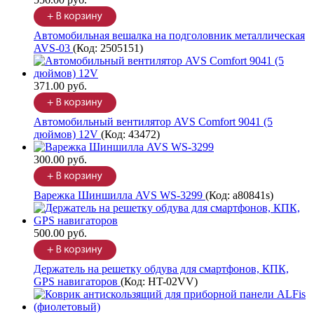
Автомобильная вешалка на подголовник металлическая
AVS-03
(Код:
2505151
)
371.00 руб.
Автомобильный вентилятор AVS Comfort 9041 (5
дюймов) 12V
(Код:
43472
)
300.00 руб.
Варежка Шиншилла AVS WS-3299
(Код:
a80841s
)
500.00 руб.
Держатель на решетку обдува для смартфонов, КПК,
GPS навигаторов
(Код:
HT-02VV
)