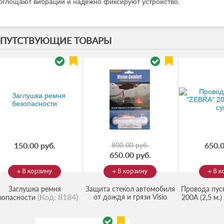
оглощают вибрации и надёжно фиксируют устройство.
ПУТСТВУЮЩИЕ ТОВАРЫ
150.00 руб.
650.0
800.00 руб.
650.00 руб.
Заглушка ремня
Защита стекол автомобиля
Провода пус
(Код:
8184
)
от дождя и грязи Visio
зопасности
200А (2,5 м.
(Код:
7459
)
101
Comfort