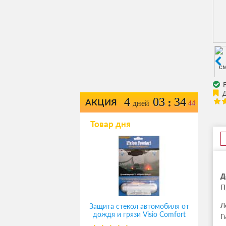
Е
4
03
34
:
АКЦИЯ
дней
44
Товар дня
Д
П
Л
Защита стекол автомобиля от
дождя и грязи Visio Comfort
Г