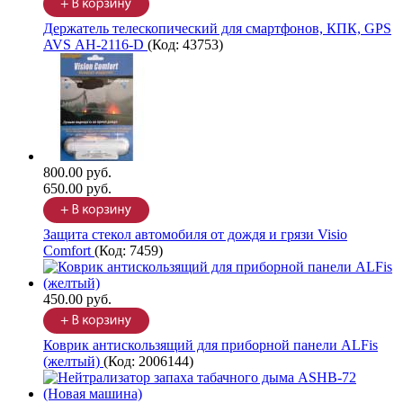
Держатель телескопический для смартфонов, КПК, GPS
AVS АН-2116-D
(Код:
43753
)
800.00 руб.
650.00 руб.
Защита стекол автомобиля от дождя и грязи Visio
Comfort
(Код:
7459
)
450.00 руб.
Коврик антискользящий для приборной панели ALFis
(желтый)
(Код:
2006144
)