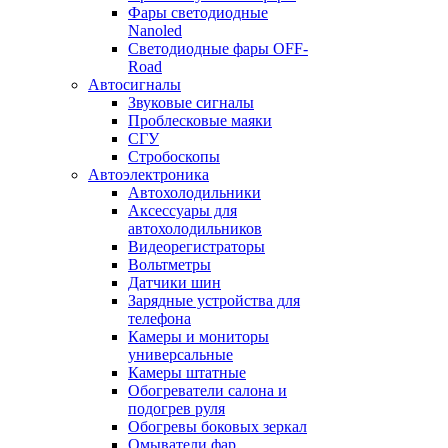
Фары светодиодные
Nanoled
Светодиодные фары OFF-
Road
Автосигналы
Звуковые сигналы
Проблесковые маяки
СГУ
Стробоскопы
Автоэлектроника
Автохолодильники
Аксессуары для
автохолодильников
Видеорегистраторы
Вольтметры
Датчики шин
Зарядные устройства для
телефона
Камеры и мониторы
универсальные
Камеры штатные
Обогреватели салона и
подогрев руля
Обогревы боковых зеркал
Омыватели фар