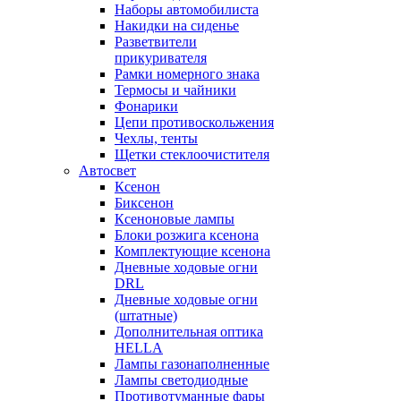
Наборы автомобилиста
Накидки на сиденье
Разветвители
прикуривателя
Рамки номерного знака
Термосы и чайники
Фонарики
Цепи противоскольжения
Чехлы, тенты
Щетки стеклоочистителя
Автосвет
Ксенон
Биксенон
Ксеноновые лампы
Блоки розжига ксенона
Комплектующие ксенона
Дневные ходовые огни
DRL
Дневные ходовые огни
(штатные)
Дополнительная оптика
HELLA
Лампы газонаполненные
Лампы светодиодные
Противотуманные фары