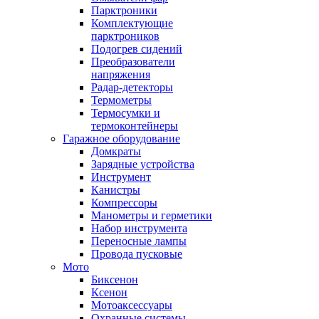
Парктроники
Комплектующие
парктроников
Подогрев сидений
Преобразователи
напряжения
Радар-детекторы
Термометры
Термосумки и
термоконтейнеры
Гаражное оборудование
Домкраты
Зарядные устройства
Инструмент
Канистры
Компрессоры
Манометры и герметики
Набор инструмента
Переносные лампы
Провода пусковые
Мото
Биксенон
Ксенон
Мотоаксессуары
Охранные системы