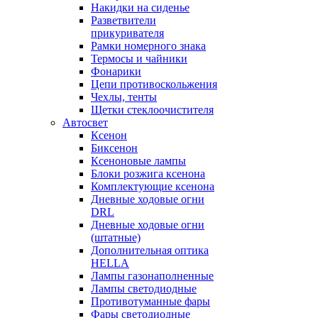
Накидки на сиденье
Разветвители
прикуривателя
Рамки номерного знака
Термосы и чайники
Фонарики
Цепи противоскольжения
Чехлы, тенты
Щетки стеклоочистителя
Автосвет
Ксенон
Биксенон
Ксеноновые лампы
Блоки розжига ксенона
Комплектующие ксенона
Дневные ходовые огни
DRL
Дневные ходовые огни
(штатные)
Дополнительная оптика
HELLA
Лампы газонаполненные
Лампы светодиодные
Противотуманные фары
Фары светодиодные