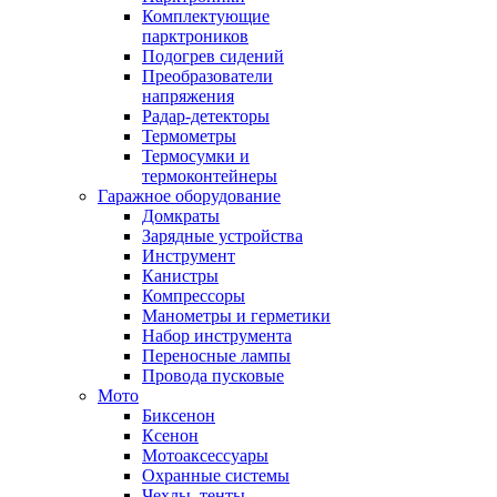
Комплектующие
парктроников
Подогрев сидений
Преобразователи
напряжения
Радар-детекторы
Термометры
Термосумки и
термоконтейнеры
Гаражное оборудование
Домкраты
Зарядные устройства
Инструмент
Канистры
Компрессоры
Манометры и герметики
Набор инструмента
Переносные лампы
Провода пусковые
Мото
Биксенон
Ксенон
Мотоаксессуары
Охранные системы
Чехлы, тенты