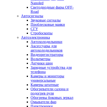
Nanoled
Светодиодные фары OFF-
Road
Автосигналы
Звуковые сигналы
Проблесковые маяки
СГУ
Стробоскопы
Автоэлектроника
Автохолодильники
Аксессуары для
автохолодильников
Видеорегистраторы
Вольтметры
Датчики шин
Зарядные устройства для
телефона
Камеры и мониторы
универсальные
Камеры штатные
Обогреватели салона и
подогрев руля
Обогревы боковых зеркал
Омыватели фар
Парктроники