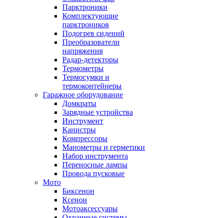
Парктроники
Комплектующие
парктроников
Подогрев сидений
Преобразователи
напряжения
Радар-детекторы
Термометры
Термосумки и
термоконтейнеры
Гаражное оборудование
Домкраты
Зарядные устройства
Инструмент
Канистры
Компрессоры
Манометры и герметики
Набор инструмента
Переносные лампы
Провода пусковые
Мото
Биксенон
Ксенон
Мотоаксессуары
Охранные системы