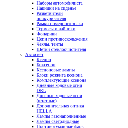
Наборы автомобилиста
Накидки на сиденье
Разветвители
прикуривателя
Рамки номерного знака
Термосы и чайники
Фонарики
Цепи противоскольжения
Чехлы, тенты
Щетки стеклоочистителя
Автосвет
Ксенон
Биксенон
Ксеноновые лампы
Блоки розжига ксенона
Комплектующие ксенона
Дневные ходовые огни
DRL
Дневные ходовые огни
(штатные)
Дополнительная оптика
HELLA
Лампы газонаполненные
Лампы светодиодные
Противотуманные фары