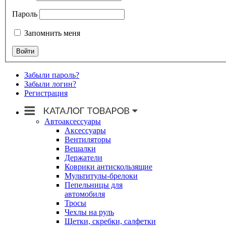
Пароль
Запомнить меня
Забыли пароль?
Забыли логин?
Регистрация
Автоаксессуары
Аксессуары
Вентиляторы
Вешалки
Держатели
Коврики антискользящие
Мультитулы-брелоки
Пепельницы для
автомобиля
Тросы
Чехлы на руль
Щетки, скребки, салфетки