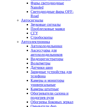
Фары светодиодные
Nanoled
Светодиодные фары OFF-
Road
Автосигналы
Звуковые сигналы
Проблесковые маяки
СГУ
Стробоскопы
Автоэлектроника
Автохолодильники
Аксессуары для
автохолодильников
Видеорегистраторы
Вольтметры
Датчики шин
Зарядные устройства для
телефона
Камеры и мониторы
универсальные
Камеры штатные
Обогреватели салона и
подогрев руля
Обогревы боковых зеркал
Омыватели фар