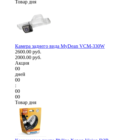
Товар дня
Камера заднего вида MyDean VCM-330W
2600.00 руб.
2000.00 руб.
Акция
00
дней
00
:
00
00
Товар дня