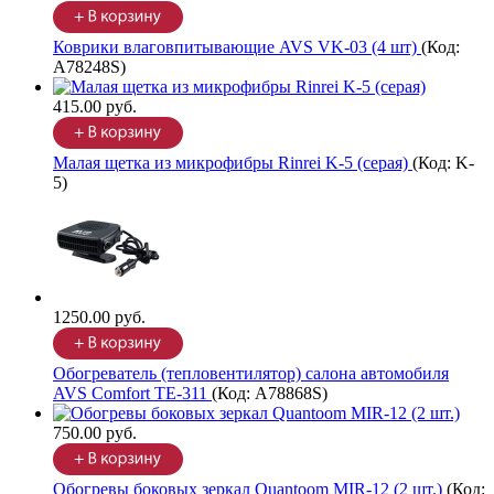
Коврики влаговпитывающие AVS VK-03 (4 шт)
(Код:
A78248S
)
415.00 руб.
Малая щетка из микрофибры Rinrei K-5 (серая)
(Код:
K-
5
)
1250.00 руб.
Обогреватель (тепловентилятор) салона автомобиля
AVS Comfort TE-311
(Код:
A78868S
)
750.00 руб.
Обогревы боковых зеркал Quantoom MIR-12 (2 шт.)
(Код: