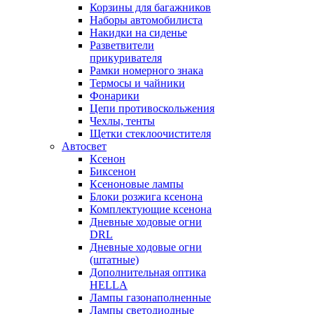
Корзины для багажников
Наборы автомобилиста
Накидки на сиденье
Разветвители
прикуривателя
Рамки номерного знака
Термосы и чайники
Фонарики
Цепи противоскольжения
Чехлы, тенты
Щетки стеклоочистителя
Автосвет
Ксенон
Биксенон
Ксеноновые лампы
Блоки розжига ксенона
Комплектующие ксенона
Дневные ходовые огни
DRL
Дневные ходовые огни
(штатные)
Дополнительная оптика
HELLA
Лампы газонаполненные
Лампы светодиодные