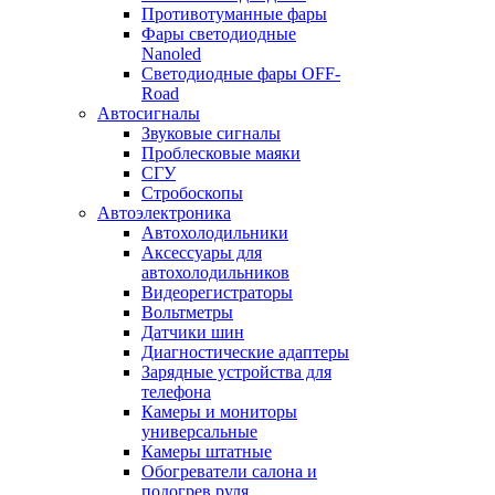
Противотуманные фары
Фары светодиодные
Nanoled
Светодиодные фары OFF-
Road
Автосигналы
Звуковые сигналы
Проблесковые маяки
СГУ
Стробоскопы
Автоэлектроника
Автохолодильники
Аксессуары для
автохолодильников
Видеорегистраторы
Вольтметры
Датчики шин
Диагностические адаптеры
Зарядные устройства для
телефона
Камеры и мониторы
универсальные
Камеры штатные
Обогреватели салона и
подогрев руля