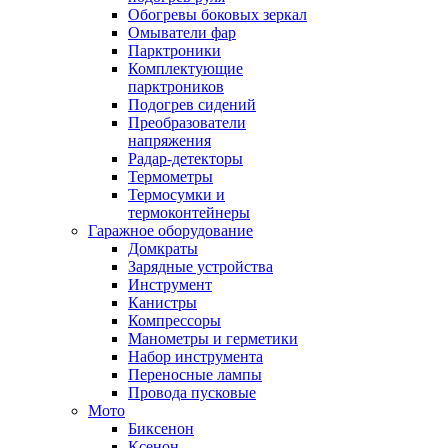
Обогревы боковых зеркал
Омыватели фар
Парктроники
Комплектующие
парктроников
Подогрев сидений
Преобразователи
напряжения
Радар-детекторы
Термометры
Термосумки и
термоконтейнеры
Гаражное оборудование
Домкраты
Зарядные устройства
Инструмент
Канистры
Компрессоры
Манометры и герметики
Набор инструмента
Переносные лампы
Провода пусковые
Мото
Биксенон
Ксенон