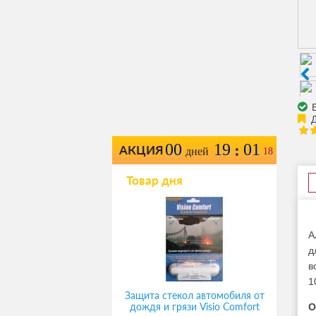
Е
00
19
01
:
АКЦИЯ
дней
18
Товар дня
А
д
в
1
Защита стекол автомобиля от
дождя и грязи Visio Comfort
О