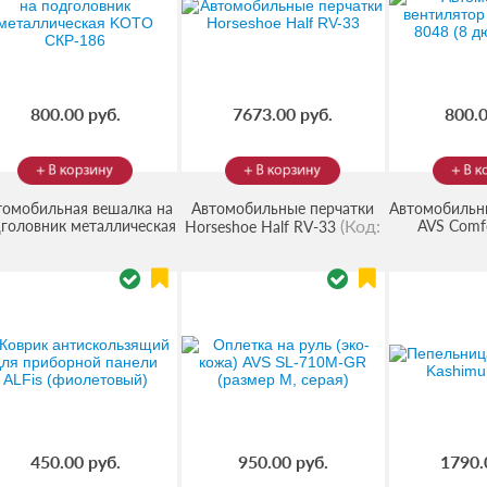
800.00 руб.
7673.00 руб.
800.0
томобильная вешалка на
Автомобильные перчатки
Автомобильн
(Код:
головник металлическая
AVS Comfo
Horseshoe Half RV-33
(Код:
090620173
)
KOTO СКР-186
дюймов) 12
13092016194
)
a
450.00 руб.
950.00 руб.
1790.