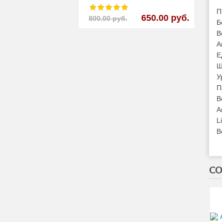
П
650.00 руб.
800.00 руб.
Б
В
А
Е
Ш
У
П
В
А
L
В
СО