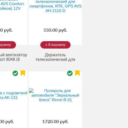
0 руб.
550.00 руб.
ый вентилятор
Держатель
rt 8048 (8
телескопический для
(Код:
8048-
смартфонов, КПК, GPS AVS
V
(Код:
vs
)
АН-2116-D
АН-2116-D
)
00 руб.
1720.00 руб.