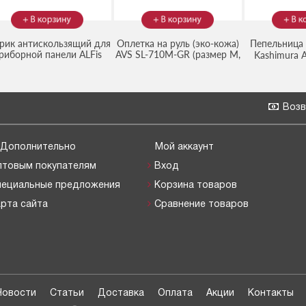
рик антискользящий для
Оплетка на руль (эко-кожа)
Пепельница 
риборной панели ALFis
AVS SL-710M-GR (размер M,
Kashimura 
(Код:
(Код:
A78699S
)
210
(фиолетовый)
серая)
2306142
)
Возв
Дополнительно
Мой аккаунт
птовым покупателям
Вход
пециальные предложения
Корзина товаров
рта сайта
Сравнение товаров
Новости
Статьи
Доставка
Оплата
Акции
Контакты