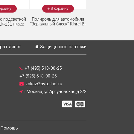
с подсветкой
Полироль для автомобиля
(Код:
"Зеркальный блеск" Rinrei B-
AK-131
(Код:
B-31
)
5144
)
31
рат денег
Защищенные платежи
+7 (495) 518-00-25
+7 (925) 518-00-25
zakaz@avto-hol.ru
г.Москва, ул.Аргуновская,д.2/2
Помощь