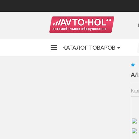
АЛ
Код