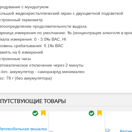
родувание с мундштуком
ольшой жидкокристаллический экран с двухцветной подсветкой
строенный термометр
втоопределение продолжительности выдоха
диница измерения по умолчанию: ‰ (концентрация алкоголя в кро
кала измерения: 0 - 3.0‰ BAC, HI
ровень срабатывания: 0.1‰ BAC
амять на 6 измерений
строенные часы
втоматическое отключение через 2 минуты
i-lon- аккумулятор - саморазряд минимален
ес: 78 г (без аккумулятора)
ПУТСТВУЮЩИЕ ТОВАРЫ