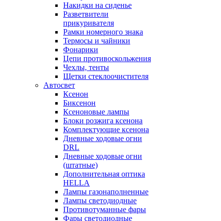
Накидки на сиденье
Разветвители
прикуривателя
Рамки номерного знака
Термосы и чайники
Фонарики
Цепи противоскольжения
Чехлы, тенты
Щетки стеклоочистителя
Автосвет
Ксенон
Биксенон
Ксеноновые лампы
Блоки розжига ксенона
Комплектующие ксенона
Дневные ходовые огни
DRL
Дневные ходовые огни
(штатные)
Дополнительная оптика
HELLA
Лампы газонаполненные
Лампы светодиодные
Противотуманные фары
Фары светодиодные