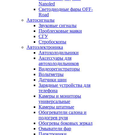
Nanoled
Светодиодные фары OFF-
Road
Автосигналы
Звуковые сигналы
Проблесковые маяки
СГУ
Стробоскопы
Автоэлектроника
Автохолодильники
Аксессуары для
автохолодильников
Видеорегистраторы
Вольтметры
Датчики шин
Зарядные устройства для
телефона
Камеры и мониторы
универсальные
Камеры штатные
Обогреватели салона и
подогрев руля
Обогревы боковых зеркал
Омыватели фар
Парктроники