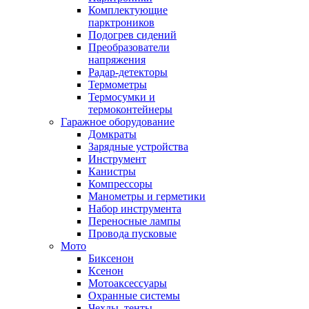
Комплектующие
парктроников
Подогрев сидений
Преобразователи
напряжения
Радар-детекторы
Термометры
Термосумки и
термоконтейнеры
Гаражное оборудование
Домкраты
Зарядные устройства
Инструмент
Канистры
Компрессоры
Манометры и герметики
Набор инструмента
Переносные лампы
Провода пусковые
Мото
Биксенон
Ксенон
Мотоаксессуары
Охранные системы
Чехлы, тенты