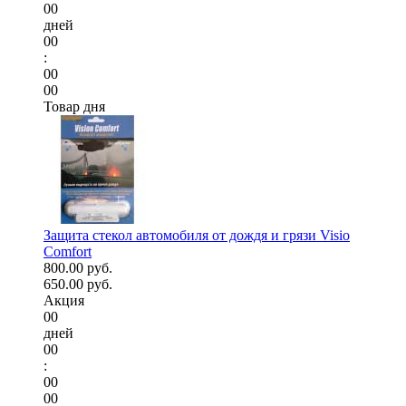
00
дней
00
:
00
00
Товар дня
Защита стекол автомобиля от дождя и грязи Visio
Comfort
800.00 руб.
650.00 руб.
Акция
00
дней
00
:
00
00