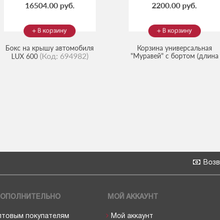
16504.00 руб.
2200.00 руб.
Бокс на крышу автомобиля
Корзина универсальная
(Код:
694982
)
"Муравей" с бортом (длина
LUX 600
(Код:
1.1м)
4620002690281
)
Возв
ОПОЛНИТЕЛЬНО
МОЙ АККАУНТ
птовым покупателям
Мой аккаунт