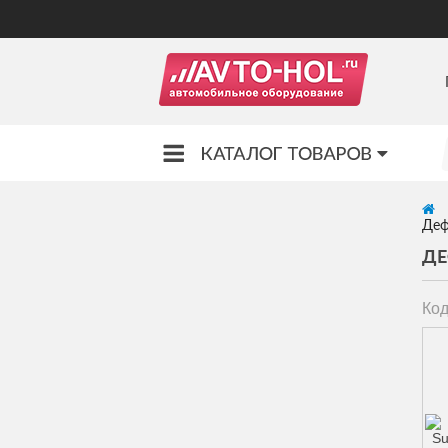
Деф
ДЕ
Код