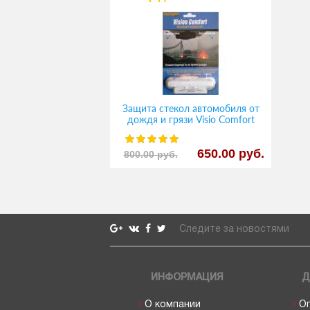
Защита стекол автомобиля от
дождя и грязи Visio Comfort
650.00 руб.
800.00 руб.
Следите за новостями
ИНФОРМАЦИЯ
Д
О компании
О