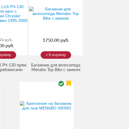
1750.00 руб.
00 руб.
00 руб.
 РЧ-130 прям.
Багажник для велосипеда
 рейлингами
Menabo Top Bike с замком
(Код:
ME278000
)
yager минивен
Код:
lux-rch-
30
)