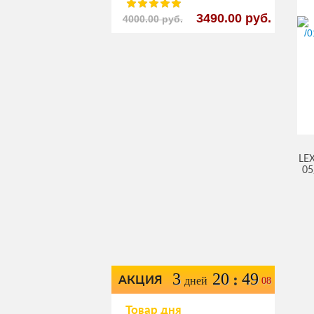
3490.00 руб.
4000.00 руб.
LEX
05
3
20
49
:
АКЦИЯ
дней
08
Товар дня