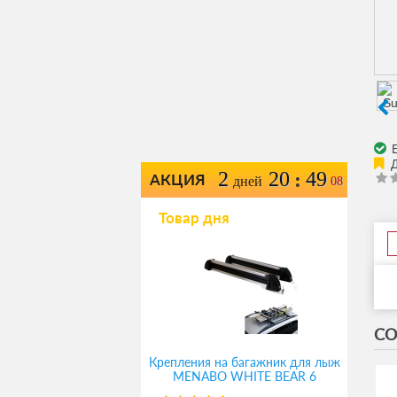
Е
2
20
49
:
АКЦИЯ
дней
08
Товар дня
СО
Крепления на багажник для лыж
MENABO WHITE BEAR 6