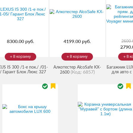
8300.00 руб.
4199.00 руб.
2600.
2790.
US IS 300 /1-е пок./ /01-
Алкотестер AlcoSafe KX-
Багажник LUX
(Код:
6857
)
/ Гарант Блок Люкс 327
для авто с
2600
Chrysler Vo
(
1995-2000
1