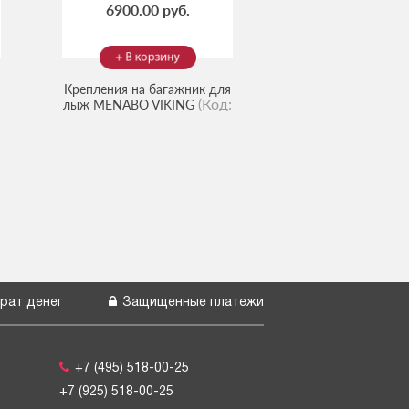
6900.00 руб.
Крепления на багажник для
(Код:
лыж MENABO VIKING
113430D
)
рат денег
Защищенные платежи
+7 (495) 518-00-25
+7 (925) 518-00-25