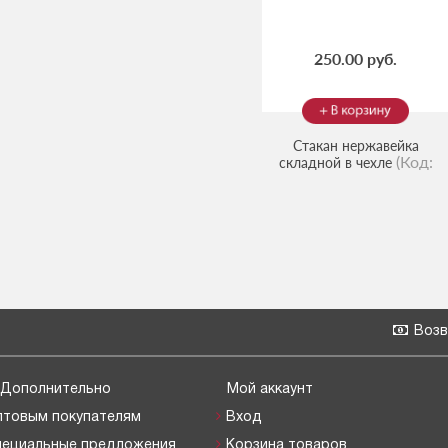
250.00 руб.
Стакан нержавейка
(Код:
складной в чехле
806146
)
Возв
Дополнительно
Мой аккаунт
птовым покупателям
Вход
пециальные предложения
Корзина товаров