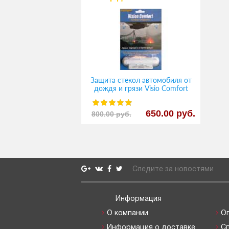
Защита стекол автомобиля от
дождя и грязи Visio Comfort
650.00 руб.
800.00 руб.
Следите за новостями
Информация
О компании
О
Информация о доставке
С