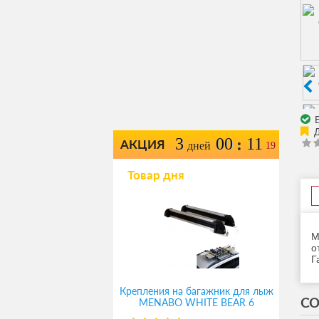
Е
3
00
11
:
АКЦИЯ
дней
19
Товар дня
М
о
Г
Крепления на багажник для лыж
СО
MENABO WHITE BEAR 6