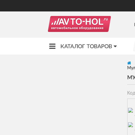
Мул
МУ
Код