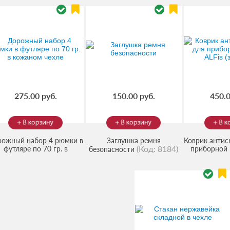
275.00 руб.
150.00 руб.
450.0
ожный набор 4 рюмки в
Заглушка ремня
Коврик антис
(Код:
8184
)
футляре по 70 гр. в
приборной 
безопасности
(Код:
(К
кожаном чехле
(зеленый)
806148
)