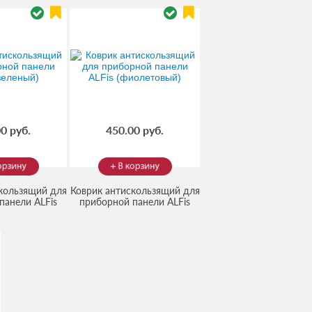
0 руб.
450.00 руб.
кользящий для
Коврик антискользящий для
панели ALFis
приборной панели ALFis
од:
2006143
)
(Код:
(фиолетовый)
2306142
)