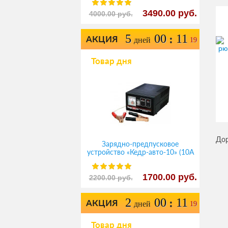
3490.00 руб.
4000.00 руб.
5
00
11
:
АКЦИЯ
дней
19
Товар дня
Дор
Зарядно-предпусковое
устройство «Кедр-авто-10» (10A
12В)
1700.00 руб.
2200.00 руб.
2
00
11
:
АКЦИЯ
дней
19
Товар дня