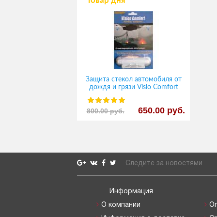
Защита стекол автомобиля от
дождя и грязи Visio Comfort
650.00 руб.
800.00 руб.
Следите за новостями
Информация
О компании
О