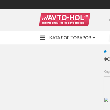
ФО
Код