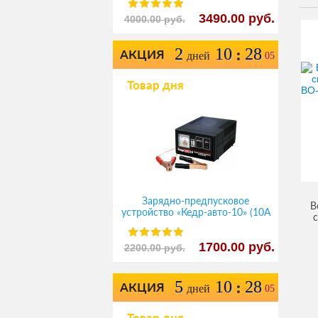
3490.00 руб.
4000.00 руб.
2
10
28
:
АКЦИЯ
дней
05
Товар дня
Зарядно-предпусковое
В
устройство «Кедр-авто-10» (10A
12В)
1700.00 руб.
2200.00 руб.
5
10
28
:
АКЦИЯ
дней
05
Товар дня