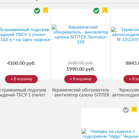
4100.00 руб.
8845.
2490.00 руб.
1990.00 руб.
страиваемый подогрев
Керамический обогреватель
Термоэле
сидений ТБСУ-1 (пилот
- вентилятор салона SITITEK
автохолодиль
(Код:
ВО-1Ш) к-т на одно
M 12/220V 
Termolux-150
(Код:
5644
)
(Код:
1104151
)
сиденье