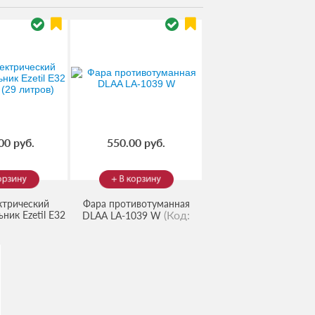
00 руб.
550.00 руб.
ктрический
Фара противотуманная
(Код:
ник Ezetil E32
DLAA LA-1039 W
(29 литров)
03675
)
776940
)