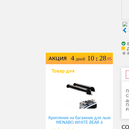
Е
4
10
28
:
АКЦИЯ
дней
05
Товар дня
П
С
д
П
Р
Крепления на багажник для лыж
MENABO WHITE BEAR 6
СО