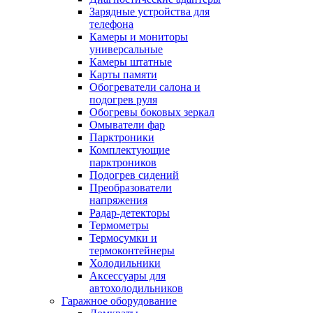
Зарядные устройства для
телефона
Камеры и мониторы
универсальные
Камеры штатные
Карты памяти
Обогреватели салона и
подогрев руля
Обогревы боковых зеркал
Омыватели фар
Парктроники
Комплектующие
парктроников
Подогрев сидений
Преобразователи
напряжения
Радар-детекторы
Термометры
Термосумки и
термоконтейнеры
Холодильники
Аксессуары для
автохолодильников
Гаражное оборудование