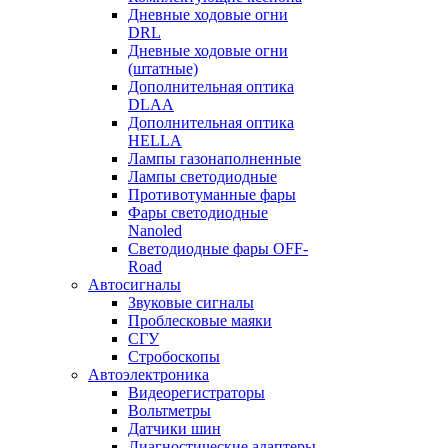
Дневные ходовые огни
DRL
Дневные ходовые огни
(штатные)
Дополнительная оптика
DLAA
Дополнительная оптика
HELLA
Лампы газонаполненные
Лампы светодиодные
Противотуманные фары
Фары светодиодные
Nanoled
Светодиодные фары OFF-
Road
Автосигналы
Звуковые сигналы
Проблесковые маяки
СГУ
Стробоскопы
Автоэлектроника
Видеорегистраторы
Вольтметры
Датчики шин
Диагностические адаптеры