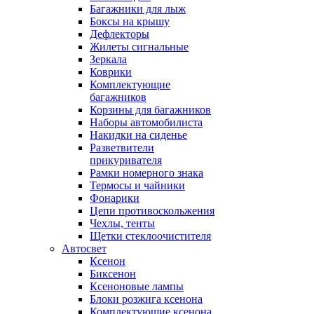
Багажники для лыж
Боксы на крышу
Дефлекторы
Жилеты сигнальные
Зеркала
Коврики
Комплектующие
багажников
Корзины для багажников
Наборы автомобилиста
Накидки на сиденье
Разветвители
прикуривателя
Рамки номерного знака
Термосы и чайники
Фонарики
Цепи противоскольжения
Чехлы, тенты
Щетки стеклоочистителя
Автосвет
Ксенон
Биксенон
Ксеноновые лампы
Блоки розжига ксенона
Комплектующие ксенона