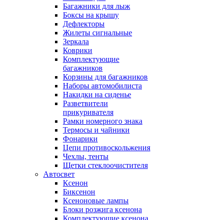
Багажники для лыж
Боксы на крышу
Дефлекторы
Жилеты сигнальные
Зеркала
Коврики
Комплектующие
багажников
Корзины для багажников
Наборы автомобилиста
Накидки на сиденье
Разветвители
прикуривателя
Рамки номерного знака
Термосы и чайники
Фонарики
Цепи противоскольжения
Чехлы, тенты
Щетки стеклоочистителя
Автосвет
Ксенон
Биксенон
Ксеноновые лампы
Блоки розжига ксенона
Комплектующие ксенона