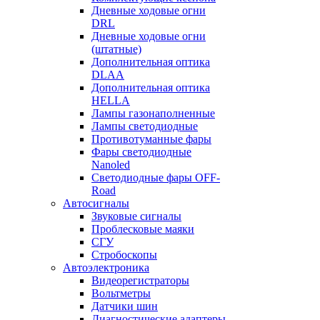
Дневные ходовые огни
DRL
Дневные ходовые огни
(штатные)
Дополнительная оптика
DLAA
Дополнительная оптика
HELLA
Лампы газонаполненные
Лампы светодиодные
Противотуманные фары
Фары светодиодные
Nanoled
Светодиодные фары OFF-
Road
Автосигналы
Звуковые сигналы
Проблесковые маяки
СГУ
Стробоскопы
Автоэлектроника
Видеорегистраторы
Вольтметры
Датчики шин
Диагностические адаптеры