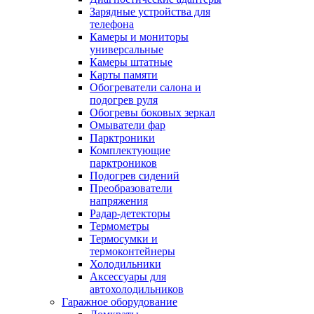
Зарядные устройства для
телефона
Камеры и мониторы
универсальные
Камеры штатные
Карты памяти
Обогреватели салона и
подогрев руля
Обогревы боковых зеркал
Омыватели фар
Парктроники
Комплектующие
парктроников
Подогрев сидений
Преобразователи
напряжения
Радар-детекторы
Термометры
Термосумки и
термоконтейнеры
Холодильники
Аксессуары для
автохолодильников
Гаражное оборудование