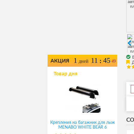
Е
1
11
45
:
АКЦИЯ
дней
49
Товар дня
СО
Крепления на багажник для лыж
MENABO WHITE BEAR 6