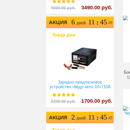
3490.00 руб.
4000.00 руб.
6
11
45
:
АКЦИЯ
дней
49
Товар дня
Бо
L
Зарядно-предпусковое
устройство «Кедр-авто-10» (10A
12В)
1700.00 руб.
2200.00 руб.
2
11
45
:
АКЦИЯ
дней
49
Товар дня