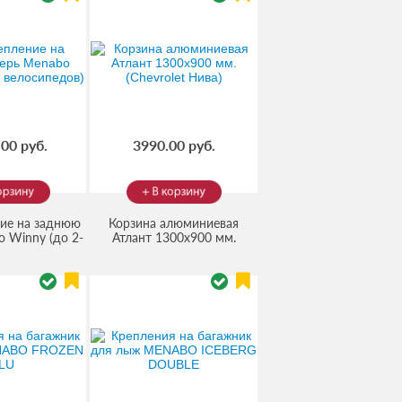
00 руб.
3990.00 руб.
ие на заднюю
Корзина алюминиевая
 Winny (до 2-
Атлант 1300х900 мм.
(Код:
(Код:
едов)
(Chevrolet Нива)
06000
)
30.8964
)