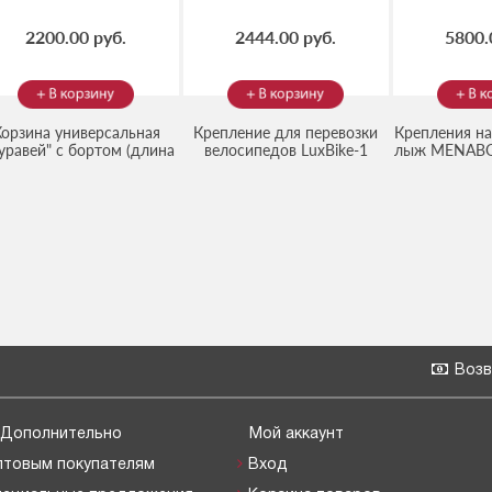
2200.00 руб.
2444.00 руб.
5800.
Корзина универсальная
Крепление для перевозки
Крепления на
уравей" с бортом (длина
велосипедов LuxBike-1
лыж MENABO
(Код:
(Код:
LB-1
)
(Код:
2
1.1м)
4620002690281
)
Возв
Дополнительно
Мой аккаунт
птовым покупателям
Вход