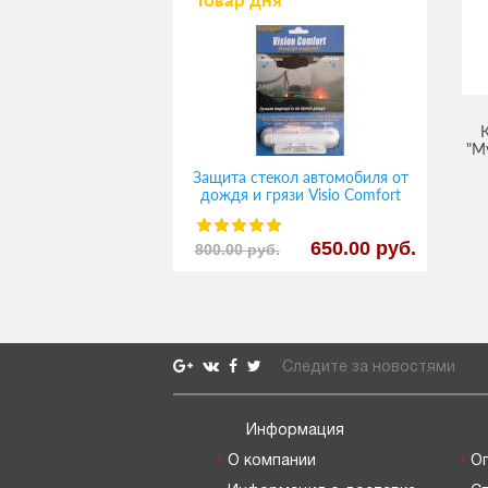
"М
Защита стекол автомобиля от
дождя и грязи Visio Comfort
650.00 руб.
800.00 руб.
Следите за новостями
Информация
О компании
О