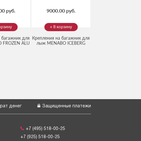
00 руб.
9000.00 руб.
 багажник для
Крепления на багажник для
 FROZEN ALU
лыж MENABO ICEBERG
17476D
)
(Код:
ME895000
)
DOUBLE
рат денег
Защищенные платежи
+7 (495) 518-00-25
+7 (925) 518-00-25