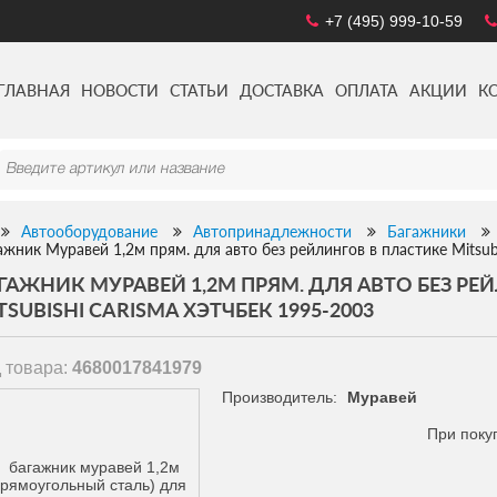
+7 (495) 999-10-59
ГЛАВНАЯ
НОВОСТИ
СТАТЬИ
ДОСТАВКА
ОПЛАТА
АКЦИИ
К
Автооборудование
Автопринадлежности
Багажники
ажник Муравей 1,2м прям. для авто без рейлингов в пластике Mitsub
ГАЖНИК МУРАВЕЙ 1,2М ПРЯМ. ДЛЯ АВТО БЕЗ РЕ
TSUBISHI CARISMA ХЭТЧБЕК 1995-2003
 товара:
4680017841979
Производитель:
Муравей
При поку