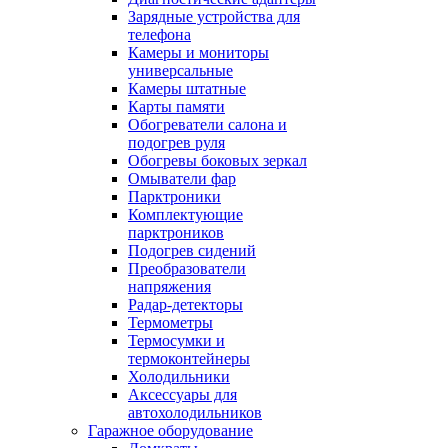
Зарядные устройства для
телефона
Камеры и мониторы
универсальные
Камеры штатные
Карты памяти
Обогреватели салона и
подогрев руля
Обогревы боковых зеркал
Омыватели фар
Парктроники
Комплектующие
парктроников
Подогрев сидений
Преобразователи
напряжения
Радар-детекторы
Термометры
Термосумки и
термоконтейнеры
Холодильники
Аксессуары для
автохолодильников
Гаражное оборудование