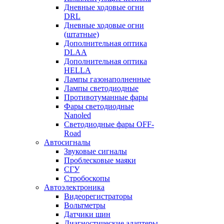
Дневные ходовые огни
DRL
Дневные ходовые огни
(штатные)
Дополнительная оптика
DLAA
Дополнительная оптика
HELLA
Лампы газонаполненные
Лампы светодиодные
Противотуманные фары
Фары светодиодные
Nanoled
Светодиодные фары OFF-
Road
Автосигналы
Звуковые сигналы
Проблесковые маяки
СГУ
Стробоскопы
Автоэлектроника
Видеорегистраторы
Вольтметры
Датчики шин
Диагностические адаптеры