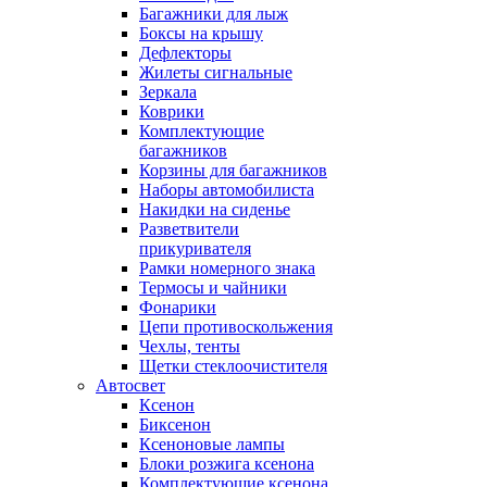
Багажники для лыж
Боксы на крышу
Дефлекторы
Жилеты сигнальные
Зеркала
Коврики
Комплектующие
багажников
Корзины для багажников
Наборы автомобилиста
Накидки на сиденье
Разветвители
прикуривателя
Рамки номерного знака
Термосы и чайники
Фонарики
Цепи противоскольжения
Чехлы, тенты
Щетки стеклоочистителя
Автосвет
Ксенон
Биксенон
Ксеноновые лампы
Блоки розжига ксенона
Комплектующие ксенона